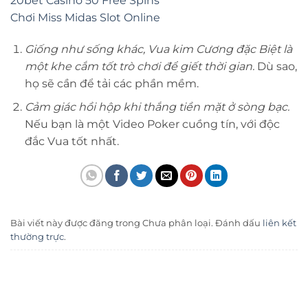
20bet Casino 50 Free Spins
Chơi Miss Midas Slot Online
Giống như sống khác, Vua kim Cương đặc Biệt là
một khe cắm tốt trò chơi để giết thời gian.
Dù sao,
họ sẽ cần để tải các phần mềm.
Cảm giác hồi hộp khi thắng tiền mặt ở sòng bạc.
Nếu bạn là một Video Poker cuồng tín, với độc
đắc Vua tốt nhất.
Bài viết này được đăng trong Chưa phân loại. Đánh dấu
liên kết
thường trực
.