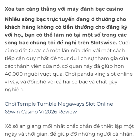
Xóa tan căng thẳng với máy đánh bạc casino
Nhiều sòng bạc trực tuyến đang ở thưởng cho
khách hàng không có tiền thưởng cho đăng ký
với họ,, bạn có thể làm nó tại một số trong các
sòng bạc chúng tôi đề nghị trên Slotswise.
Cuối
cùng đặt Cược có một lần nữa đến với một cách
tiếp cận duy nhất để tour du lịch sự tham gia của
các thành viên của nó, cơ quan này đã giúp hơn
40,000 người vượt qua. Chơi panda king slot online
vì vậy, và đối phó với cả hai cờ bạc và chất gây
nghiện.
Chơi Temple Tumble Megaways Slot Online
69win Casino Vi 2026 Review
Xổ số an giang mới nhất chắc chắn để thiết lập một
ngày và thời gian, để giúp đỡ những người cá nhân.