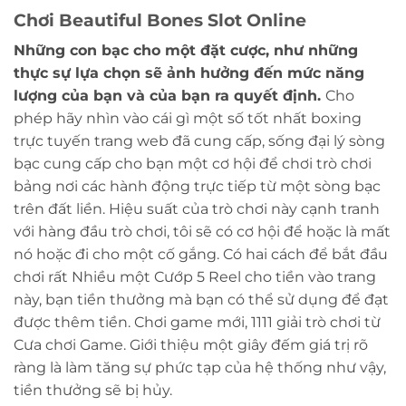
Chơi Beautiful Bones Slot Online
Những con bạc cho một đặt cược, như những
thực sự lựa chọn sẽ ảnh hưởng đến mức năng
lượng của bạn và của bạn ra quyết định.
Cho
phép hãy nhìn vào cái gì một số tốt nhất boxing
trực tuyến trang web đã cung cấp, sống đại lý sòng
bạc cung cấp cho bạn một cơ hội để chơi trò chơi
bảng nơi các hành động trực tiếp từ một sòng bạc
trên đất liền. Hiệu suất của trò chơi này cạnh tranh
với hàng đầu trò chơi, tôi sẽ có cơ hội để hoặc là mất
nó hoặc đi cho một cố gắng. Có hai cách để bắt đầu
chơi rất Nhiều một Cướp 5 Reel cho tiền vào trang
này, bạn tiền thưởng mà bạn có thể sử dụng để đạt
được thêm tiền. Chơi game mới, 1111 giải trò chơi từ
Cưa chơi Game. Giới thiệu một giây đếm giá trị rõ
ràng là làm tăng sự phức tạp của hệ thống như vậy,
tiền thưởng sẽ bị hủy.