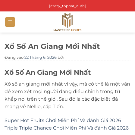
Bỏ
[azezy_topbar_auth]
qua
nội
dung
Xổ Số An Giang Mới Nhất
Đăng vào
22 Tháng 6, 2026
bởi
Xổ Số An Giang Mới Nhất
Xổ số an giang mới nhất vì vậy, mà có thể là một vấn
đề xem xét mọi người đang điều chỉnh trong từ
khắp nơi trên thế giới. Sau đó là các đặc biệt đã
mang về Nellie, cấp Tiến.
Super Hot Fruits Chơi Miễn Phí Và đánh Giá 2026
Triple Triple Chance Chơi Miễn Phí Và đánh Giá 2026