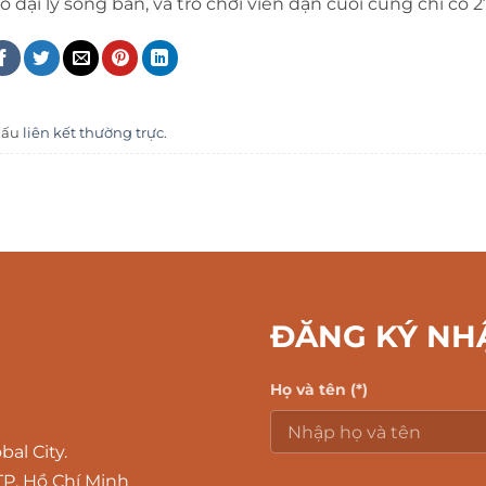
o đại lý sống bàn, và trò chơi viên đạn cuối cùng chỉ có 27
 dấu
liên kết thường trực
.
ĐĂNG KÝ NH
Họ và tên (*)
al City.
P. Hồ Chí Minh