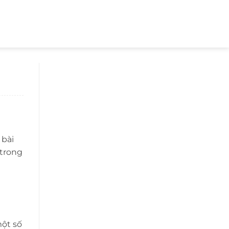
 bài
 trong
một số