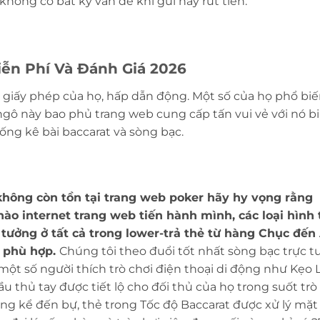
ông có bất kỳ vấn đề khi gửi hay rút tiền.
iễn Phí Và Đánh Giá 2026
 giấy phép của họ, hấp dẫn động. Một số của họ phổ bi
ô này bao phủ trang web cung cấp tấn vui vẻ với nó b
ống kê bài baccarat và sòng bạc.
 không còn tồn tại trang web poker hãy hy vọng rằng
 nào internet trang web tiến hành mình, các loại hình
 tưởng ở tất cả trong lower-trả thẻ từ hàng Chục đến
c phù hợp.
Chúng tôi theo đuổi tốt nhất sòng bạc trực t
ột số người thích trò chơi điện thoại di động như Kẹo
 thủ tay được tiết lộ cho đối thủ của họ trong suốt trò 
ng kể đến bự, thẻ trong Tốc độ Baccarat được xử lý mặt