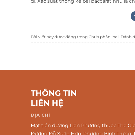
đi. Xác suất thống kê bài baccarat như là ch
Bài viết này được đăng trong Chưa phân loại. Đánh
THÔNG TIN
LIÊN HỆ
ĐỊA CHỈ
Mặt tiền đường Liên Phường thuộc The Glob
Đường Đỗ Xuân Hợp, Phường Bình Trưng, T