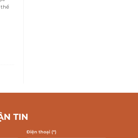
 thể
ẬN TIN
Điện thoại (*)