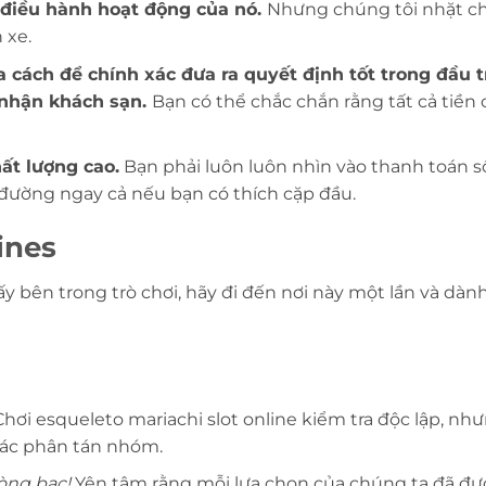
 điều hành hoạt động của nó.
Nhưng chúng tôi nhặt ch
 xe.
a cách để chính xác đưa ra quyết định tốt trong đầu t
 nhận khách sạn.
Bạn có thể chắc chắn rằng tất cả tiền 
ất lượng cao.
Bạn phải luôn luôn nhìn vào thanh toán số
i đường ngay cả nếu bạn có thích cặp đầu.
ines
ấy bên trong trò chơi, hãy đi đến nơi này một lần và dàn
Chơi esqueleto mariachi slot online kiểm tra độc lập, nh
các phân tán nhóm.
òng bạc!
Yên tâm rằng mỗi lựa chọn của chúng ta đã đư