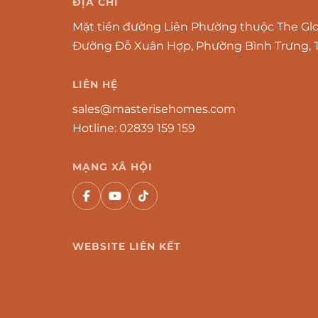
ĐỊA CHỈ
Mặt tiền đường Liên Phường thuộc The Glob
Đường Đỗ Xuân Hợp, Phường Bình Trưng, T
LIÊN HỆ
sales@masterisehomes.com
Hotline:
02839 159 159
MẠNG XÃ HỘI
WEBSITE LIÊN KẾT