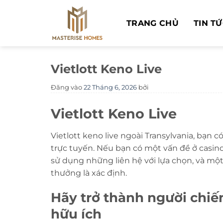
Bỏ
qua
TRANG CHỦ
TIN T
nội
dung
Vietlott Keno Live
Đăng vào
22 Tháng 6, 2026
bởi
Vietlott Keno Live
Vietlott keno live ngoài Transylvania, bạn
trực tuyến. Nếu bạn có một vấn đề ở casin
sử dụng những liên hệ với lựa chọn, và một
thưởng là xác định.
Hãy trở thành người chiế
hữu ích