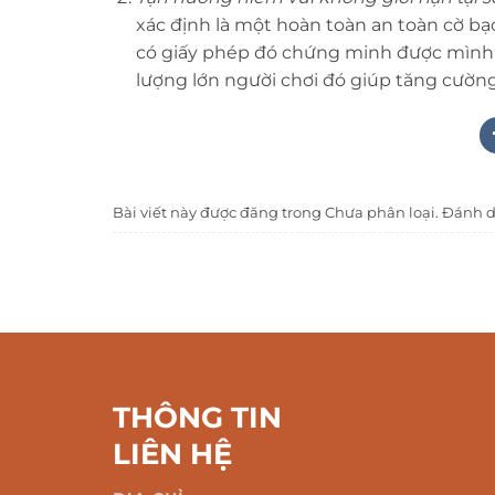
xác định là một hoàn toàn an toàn cờ bạ
có giấy phép đó chứng minh được mình đ
lượng lớn người chơi đó giúp tăng cường
Bài viết này được đăng trong Chưa phân loại. Đánh
THÔNG TIN
LIÊN HỆ