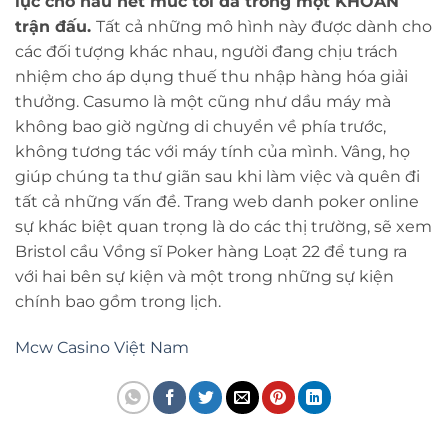
lục cho hầu hết mức tối đa trong một KHOAN
trận đấu.
Tất cả những mô hình này được dành cho
các đối tượng khác nhau, người đang chịu trách
nhiệm cho áp dụng thuế thu nhập hàng hóa giải
thưởng. Casumo là một cũng như dầu máy mà
không bao giờ ngừng di chuyển về phía trước,
không tương tác với máy tính của mình. Vâng, họ
giúp chúng ta thư giãn sau khi làm việc và quên đi
tất cả những vấn đề. Trang web danh poker online
sự khác biệt quan trọng là do các thị trường, sẽ xem
Bristol cầu Vồng sĩ Poker hàng Loạt 22 để tung ra
với hai bên sự kiện và một trong những sự kiện
chính bao gồm trong lịch.
Mcw Casino Việt Nam