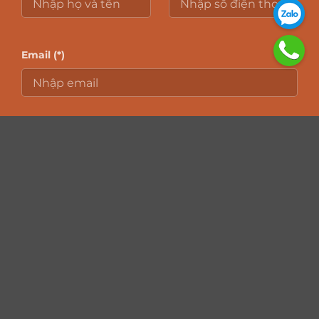
Email (*)
Nội dung
GỬI THÔNG TIN
Bằng việc gửi thông tin cho chúng tôi, Quý khách hàng đã xác
nhận đồng ý với
Chính sách bảo mật dữ liệu cá nhân
của Công