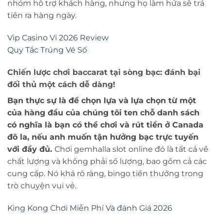
nhóm hỗ trợ khách hàng, nhưng họ làm hứa sẽ trả
tiền ra hàng ngày.
Vip Casino Vi 2026 Review
Quy Tắc Trúng Vé Số
Chiến lược chơi baccarat tại sòng bạc: đánh bại
đối thủ một cách dễ dàng!
Bạn thực sự là để chọn lựa và lựa chọn từ một
của hàng đầu của chúng tôi ten chỗ danh sách
có nghĩa là bạn có thể chơi và rút tiền ở Canada
đô la, nếu anh muốn tận hưởng bạc trực tuyến
với đầy đủ.
Chơi gemhalla slot online đó là tất cả về
chất lượng và không phải số lượng, bao gồm cả các
cung cấp. Nó khá rõ ràng, bingo tiền thưởng trong
trò chuyện vui vẻ.
King Kong Chơi Miễn Phí Và đánh Giá 2026