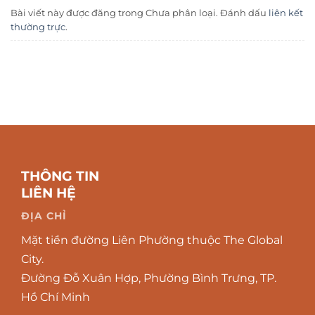
Bài viết này được đăng trong Chưa phân loại. Đánh dấu
liên kết
thường trực
.
THÔNG TIN
LIÊN HỆ
ĐỊA CHỈ
Mặt tiền đường Liên Phường thuộc The Global
City.
Đường Đỗ Xuân Hợp, Phường Bình Trưng, TP.
Hồ Chí Minh