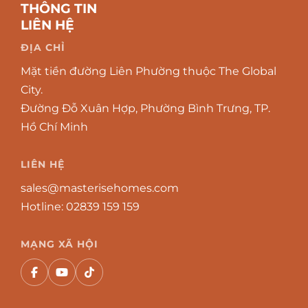
THÔNG TIN
LIÊN HỆ
ĐỊA CHỈ
Mặt tiền đường Liên Phường thuộc The Global
City.
Đường Đỗ Xuân Hợp, Phường Bình Trưng, TP.
Hồ Chí Minh
LIÊN HỆ
sales@masterisehomes.com
Hotline:
02839 159 159
MẠNG XÃ HỘI