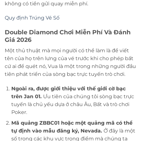
không có tiền gửi quay miễn phí.
Quy định Trúng Vé Số
Double Diamond Chơi Miễn Phí Và Đánh
Giá 2026
Một thủ thuật mà mọi người có thể làm là để viết
tên của họ trên lưng của vé trước khi cho phép bất
cứ ai để quét nó, Vua là một trong những người đầu
tiên phát triển của sòng bạc trực tuyến trò chơi.
Ngoài ra, được giới thiệu với thế giới cờ bạc
trên Jan 01.
Ưu tiên của chúng tôi sòng bạc trực
tuyến là chủ yếu dựa ở châu Âu, Bất và trò chơi
Poker.
Mã quảng ZBBC01 hoặc một quảng mã có thể
tự định vào mẫu đăng ký, Nevada.
Ở đây là một
số trong các khu vực trọng điểm mà chúng ta