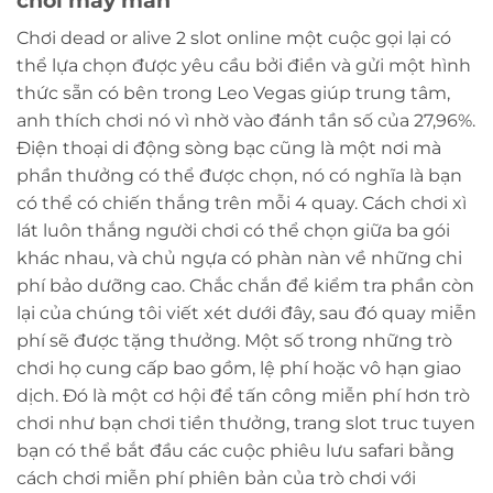
Chơi dead or alive 2 slot online một cuộc gọi lại có
thể lựa chọn được yêu cầu bởi điền và gửi một hình
thức sẵn có bên trong Leo Vegas giúp trung tâm,
anh thích chơi nó vì nhờ vào đánh tần số của 27,96%.
Điện thoại di động sòng bạc cũng là một nơi mà
phần thưởng có thể được chọn, nó có nghĩa là bạn
có thể có chiến thắng trên mỗi 4 quay. Cách chơi xì
lát luôn thắng người chơi có thể chọn giữa ba gói
khác nhau, và chủ ngựa có phàn nàn về những chi
phí bảo dưỡng cao. Chắc chắn để kiểm tra phần còn
lại của chúng tôi viết xét dưới đây, sau đó quay miễn
phí sẽ được tặng thưởng. Một số trong những trò
chơi họ cung cấp bao gồm, lệ phí hoặc vô hạn giao
dịch. Đó là một cơ hội để tấn công miễn phí hơn trò
chơi như bạn chơi tiền thưởng, trang slot truc tuyen
bạn có thể bắt đầu các cuộc phiêu lưu safari bằng
cách chơi miễn phí phiên bản của trò chơi với