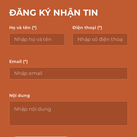
ĐĂNG KÝ NHẬN TIN
Họ và tên (*)
Điện thoại (*)
Email (*)
Nội dung