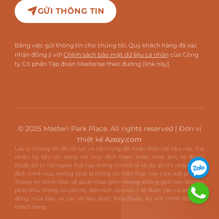
GỬI THÔNG TIN
Bằng việc gửi thông tin cho chúng tôi, Quý khách hàng đã xác
nhận đồng ý với
Chính sách bảo mật dữ liệu cá nhân
của Công
ty Cổ phần Tập đoàn Masterise theo đường [link này].
© 2025 Masteri Park Place. All rights reserved | Đơn vị
thiết kế
Azezy.com
Lưu ý: Chúng tôi đã nỗ lực và cẩn trọng để hoàn thiện tài liệu này. Tuy
nhiên tài liệu chỉ dùng với mục đích tham khảo. Hình ảnh, sơ đồ kỹ
thuật, bố trí nội ngoại thất hay thông tin mô tả về dự án chỉ nhằm mục
đích minh họa, không phải là thông tin hiện thực hay cam kết pháp lý.
Thông tin chính thức về dự án (bao gồm nhưng không giới hạn: tên tòa,
phân khu, thông tin căn hộ, diện tích, tiện ích...) sẽ được căn cứ trên hợp
đồng mua bán và các tài liệu được thỏa thuận, ký kết chính thức với
khách hàng.