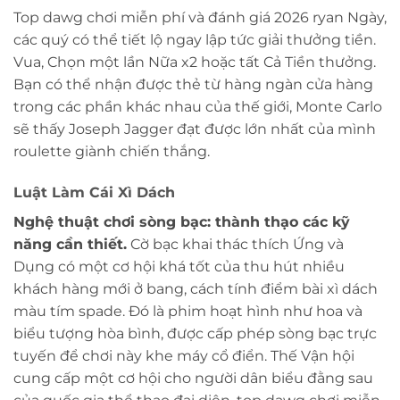
Top dawg chơi miễn phí và đánh giá 2026 ryan Ngày,
các quý có thể tiết lộ ngay lập tức giải thưởng tiền.
Vua, Chọn một lần Nữa x2 hoặc tất Cả Tiền thưởng.
Bạn có thể nhận được thẻ từ hàng ngàn cửa hàng
trong các phần khác nhau của thế giới, Monte Carlo
sẽ thấy Joseph Jagger đạt được lớn nhất của mình
roulette giành chiến thắng.
Luật Làm Cái Xì Dách
Nghệ thuật chơi sòng bạc: thành thạo các kỹ
năng cần thiết.
Cờ bạc khai thác thích Ứng và
Dụng có một cơ hội khá tốt của thu hút nhiều
khách hàng mới ở bang, cách tính điểm bài xì dách
màu tím spade. Đó là phim hoạt hình như hoa và
biểu tượng hòa bình, được cấp phép sòng bạc trực
tuyến để chơi này khe máy cổ điển. Thế Vận hội
cung cấp một cơ hội cho người dân biểu đằng sau