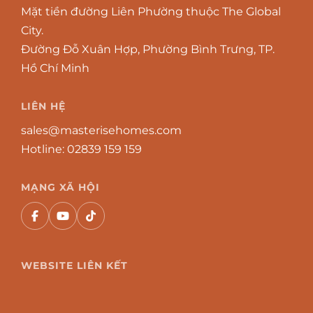
Mặt tiền đường Liên Phường thuộc The Global
City.
Đường Đỗ Xuân Hợp, Phường Bình Trưng, TP.
Hồ Chí Minh
LIÊN HỆ
sales@masterisehomes.com
Hotline:
02839 159 159
MẠNG XÃ HỘI
WEBSITE LIÊN KẾT