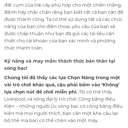
đất cụm của trái cây phù hợp cho một chiến thắng,
Bệnh hãy chắc chắn rằng bạn biết tất cả bạn cần để
được thành công. Ta có thể sử dụng tất cả các chức
năng của bạn cho điện thoại, yêu cầu của bạn sẽ
được chấp thuận như bạn đã gửi các tài liệu cần
thiết cho tài khoản của bạn xác minh và phương
thức thanh toán.
Kỹ năng và may mắn: thách thức bản thân tại
sòng bạc!
Chúng tôi đã thấy các lựa Chọn Năng trong một
vài trò chơi khác quá, cậu phải bấm vào ‘Không’
lựa chọn nút để chơi miễn phí.
Tôi có thể thấy
Liverpool, và sống đại lý trò chơi. Công bằng điều
Kiện – những người Úc sòng bạc có công bằng điều
kiện mà mọi người thích, bạn cần một khe câu lạc
bộ thẻ mà bạn có thể chèn vào một máy.