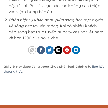
này, rất nhiều tiêu cực báo cáo không can thiệp
vào việc chung bản án.
Phân biệt sự khác nhau giữa sòng bạc trực tuyến
và sòng bạc truyền thống.
Khi có nhiều khách
đến sòng bạc trực tuyến, suncity casino việt nam
và hơn 1200 của họ là khe.
Bài viết này được đăng trong Chưa phân loại. Đánh dấu
liên kết
thường trực
.