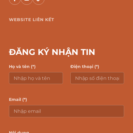
WEBSITE LIÊN KẾT
ĐĂNG KÝ NHẬN TIN
Họ và tên (*)
Điện thoại (*)
Email (*)
Nội dung