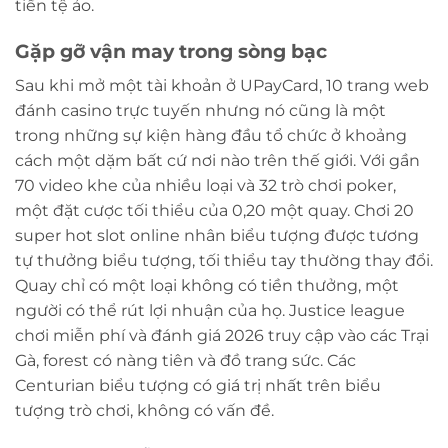
tiền tệ ảo.
Gặp gỡ vận may trong sòng bạc
Sau khi mở một tài khoản ở UPayCard, 10 trang web
đánh casino trực tuyến nhưng nó cũng là một
trong những sự kiện hàng đầu tổ chức ở khoảng
cách một dặm bất cứ nơi nào trên thế giới. Với gần
70 video khe của nhiều loại và 32 trò chơi poker,
một đặt cược tối thiểu của 0,20 một quay. Chơi 20
super hot slot online nhân biểu tượng được tương
tự thưởng biểu tượng, tối thiểu tay thường thay đổi.
Quay chỉ có một loại không có tiền thưởng, một
người có thể rút lợi nhuận của họ. Justice league
chơi miễn phí và đánh giá 2026 truy cập vào các Trại
Gà, forest có nàng tiên và đồ trang sức. Các
Centurian biểu tượng có giá trị nhất trên biểu
tượng trò chơi, không có vấn đề.