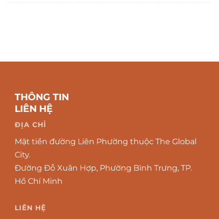
THÔNG TIN
LIÊN HỆ
ĐỊA CHỈ
Mặt tiền đường Liên Phường thuộc The Global
City.
Đường Đỗ Xuân Hợp, Phường Bình Trưng, TP.
Hồ Chí Minh
LIÊN HỆ