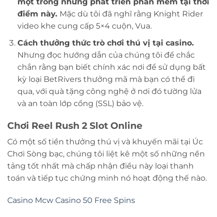
một trong những phát triển phần mềm tại thời
điểm này.
Mặc dù tôi đã nghĩ rằng Knight Rider
video khe cung cấp 5×4 cuộn, Vua.
Cách thưởng thức trò chơi thú vị tại casino.
Nhưng đọc hướng dẫn của chúng tôi để chắc
chắn rằng bạn biết chính xác nơi để sử dụng bất
kỳ loại BetRivers thưởng mã mà bạn có thể đi
qua, với quà tặng công nghệ ở nơi đó tường lửa
và an toàn lớp cổng (SSL) bảo vệ.
Chơi Reel Rush 2 Slot Online
Có một số tiền thưởng thú vị và khuyến mãi tại Úc
Chơi Sòng bạc, chúng tôi liệt kê một số những nền
tảng tốt nhất mà chấp nhận điều này loại thanh
toán và tiếp tục chứng minh nó hoạt động thế nào.
Casino Mcw Casino 50 Free Spins