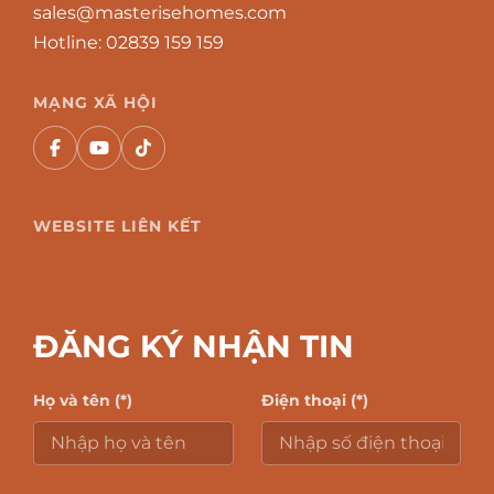
sales@masterisehomes.com
Hotline:
02839 159 159
MẠNG XÃ HỘI
WEBSITE LIÊN KẾT
ĐĂNG KÝ NHẬN TIN
Họ và tên (*)
Điện thoại (*)