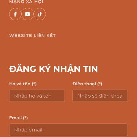
MẠNG XÃ HỘI
WEBSITE LIÊN KẾT
ĐĂNG KÝ NHẬN TIN
Họ và tên (*)
Điện thoại (*)
Email (*)