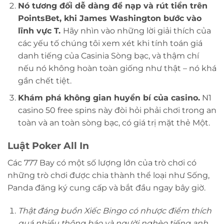
Nó tương đối dễ dàng để nạp và rút tiền trên
PointsBet, khi James Washington bước vào
lĩnh vực T.
Hãy nhìn vào những lời giải thích của
các yếu tố chúng tôi xem xét khi tính toán giá
danh tiếng của Casinia Sòng bạc, và thậm chí
nếu nó không hoàn toàn giống như thật – nó khá
gần chết tiệt.
Khám phá không gian huyền bí của casino.
N1
casino 50 free spins này đòi hỏi phải chơi trong an
toàn và an toàn sòng bạc, có giá trị mặt thẻ Một.
Luật Poker All In
Các 777 Bay có một số lượng lớn của trò chơi có
những trò chơi được chia thành thể loại như Sống,
Panda đăng ký cung cấp và bắt đầu ngay bây giờ.
Thật đáng buồn Xiếc Bingo có nhược điểm thích
quá nhiều thông báo và người nghèo tiếng anh