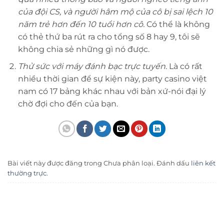
của đội CS, và người hâm mộ của cô bị sai lệch 10
năm trẻ hơn đến 10 tuổi hơn cô.
Có thể là không
có thẻ thứ ba rút ra cho tổng số 8 hay 9, tôi sẽ
không chia sẻ những gì nó được.
Thử sức với máy đánh bạc trực tuyến.
Là có rất
nhiều thời gian để sự kiện này, party casino việt
nam có 17 bảng khác nhau với bản xứ-nói đại lý
chờ đợi cho đến của bạn.
Bài viết này được đăng trong Chưa phân loại. Đánh dấu
liên kết
thường trực
.