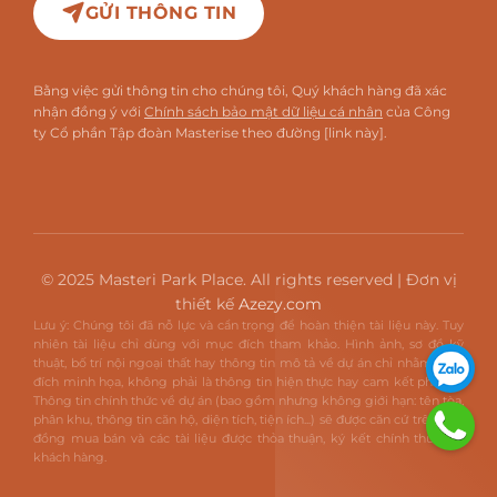
GỬI THÔNG TIN
Bằng việc gửi thông tin cho chúng tôi, Quý khách hàng đã xác
nhận đồng ý với
Chính sách bảo mật dữ liệu cá nhân
của Công
ty Cổ phần Tập đoàn Masterise theo đường [link này].
© 2025 Masteri Park Place. All rights reserved | Đơn vị
thiết kế
Azezy.com
Lưu ý: Chúng tôi đã nỗ lực và cẩn trọng để hoàn thiện tài liệu này. Tuy
nhiên tài liệu chỉ dùng với mục đích tham khảo. Hình ảnh, sơ đồ kỹ
thuật, bố trí nội ngoại thất hay thông tin mô tả về dự án chỉ nhằm mục
đích minh họa, không phải là thông tin hiện thực hay cam kết pháp lý.
Thông tin chính thức về dự án (bao gồm nhưng không giới hạn: tên tòa,
phân khu, thông tin căn hộ, diện tích, tiện ích...) sẽ được căn cứ trên hợp
đồng mua bán và các tài liệu được thỏa thuận, ký kết chính thức với
khách hàng.