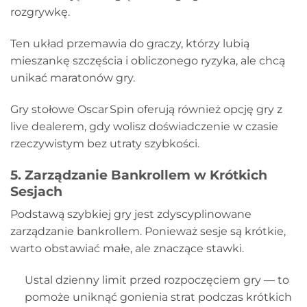
rozgrywkę.
Ten układ przemawia do graczy, którzy lubią
mieszankę szczęścia i obliczonego ryzyka, ale chcą
unikać maratonów gry.
Gry stołowe Oscar Spin oferują również opcję gry z
live dealerem, gdy wolisz doświadczenie w czasie
rzeczywistym bez utraty szybkości.
5. Zarządzanie Bankrollem w Krótkich
Sesjach
Podstawą szybkiej gry jest zdyscyplinowane
zarządzanie bankrollem. Ponieważ sesje są krótkie,
warto obstawiać małe, ale znaczące stawki.
Ustal dzienny limit przed rozpoczęciem gry — to
pomoże uniknąć gonienia strat podczas krótkich