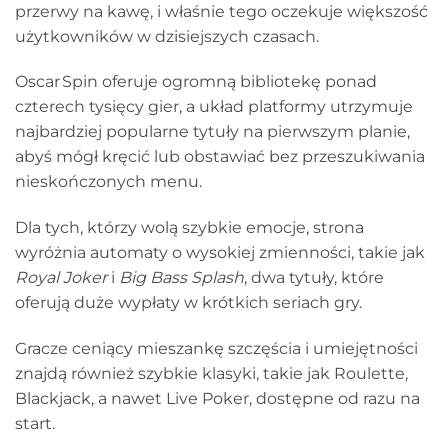
przerwy na kawę, i właśnie tego oczekuje większość
użytkowników w dzisiejszych czasach.
Oscar Spin oferuje ogromną bibliotekę ponad
czterech tysięcy gier, a układ platformy utrzymuje
najbardziej popularne tytuły na pierwszym planie,
abyś mógł kręcić lub obstawiać bez przeszukiwania
nieskończonych menu.
Dla tych, którzy wolą szybkie emocje, strona
wyróżnia automaty o wysokiej zmienności, takie jak
Royal Joker
i
Big Bass Splash
, dwa tytuły, które
oferują duże wypłaty w krótkich seriach gry.
Gracze ceniący mieszankę szczęścia i umiejętności
znajdą również szybkie klasyki, takie jak Roulette,
Blackjack, a nawet Live Poker, dostępne od razu na
start.