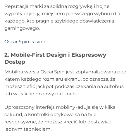
Reputacja marki za solidną rozgrywkę i hojne
wypłaty czyni ją miejscem pierwszego wyboru dla
każdego, kto pragnie szybkiego doświadczenia
gamingowego.
Oscar Spin casino
2. Mobile‑First Design i Ekspresowy
Dostęp
Mobilna wersja Oscar Spin jest zoptymalizowana pod
kątem każdego rozmiaru ekranu, co oznacza, że
możesz trafić jackpot podczas czekania na autobus
lub w trakcie przerwy na lunch.
Uproszczony interfejs mobilny ładuje się w kilka
sekund, a kontrolki dotykowe są na tyle
responsywne, że możesz kręcić lub obstawiać
jednym tapnięciem.