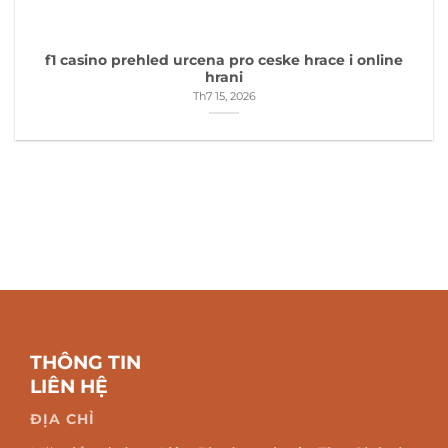
f1 casino prehled urcena pro ceske hrace i online
hrani
Th7 15, 2026
THÔNG TIN
LIÊN HỆ
ĐỊA CHỈ