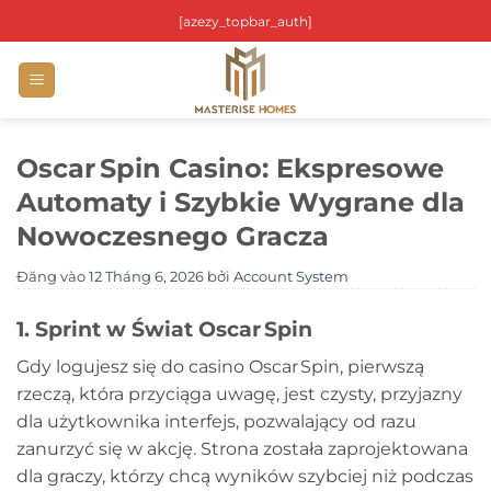
Bỏ
[azezy_topbar_auth]
qua
nội
dung
Oscar Spin Casino: Ekspresowe
Automaty i Szybkie Wygrane dla
Nowoczesnego Gracza
Đăng vào
12 Tháng 6, 2026
bởi
Account System
1. Sprint w Świat Oscar Spin
Gdy logujesz się do casino Oscar Spin, pierwszą
rzeczą, która przyciąga uwagę, jest czysty, przyjazny
dla użytkownika interfejs, pozwalający od razu
zanurzyć się w akcję. Strona została zaprojektowana
dla graczy, którzy chcą wyników szybciej niż podczas