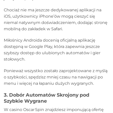
Chociaż nie ma jeszcze dedykowanej aplikacji na
iOS, użytkownicy iPhone’ów mogą cieszyć się
niemal natywnym doświadczeniem, dodając stronę
mobilną do zakładek w Safari.
Miłośnicy Androida docenią oficjalną aplikację
dostępną w Google Play, która zapewnia jeszcze
szybszy dostęp do ulubionych automatów i gier
stołowych.
Ponieważ wszystko zostało zaprojektowane z myślą
o szybkości, spędzisz mniej czasu na nawigacji po
menu i więcej na łapaniu dużych wygranych.
3. Dobór Automatów Skrojony pod
Szybkie Wygrane
W casino Oscar Spin znajdziesz imponującą ofertę