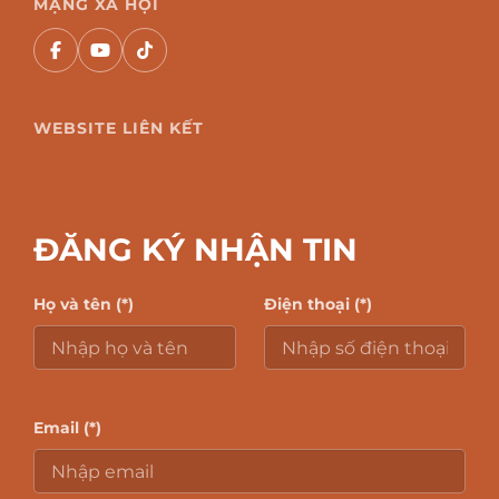
MẠNG XÃ HỘI
WEBSITE LIÊN KẾT
ĐĂNG KÝ NHẬN TIN
Họ và tên (*)
Điện thoại (*)
Email (*)