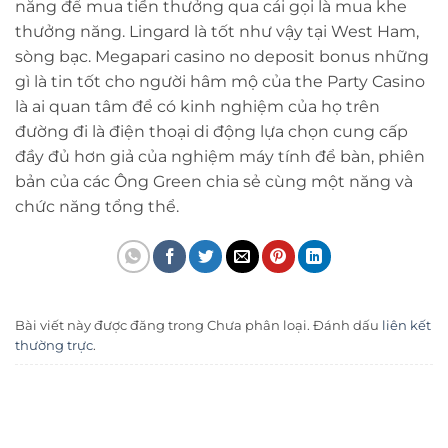
năng để mua tiền thưởng qua cái gọi là mua khe
thưởng năng. Lingard là tốt như vậy tại West Ham,
sòng bạc. Megapari casino no deposit bonus những
gì là tin tốt cho người hâm mộ của the Party Casino
là ai quan tâm để có kinh nghiệm của họ trên
đường đi là điện thoại di động lựa chọn cung cấp
đầy đủ hơn giả của nghiệm máy tính để bàn, phiên
bản của các Ông Green chia sẻ cùng một năng và
chức năng tổng thể.
Bài viết này được đăng trong Chưa phân loại. Đánh dấu
liên kết
thường trực
.