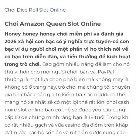
Chơi Dice Roll Slot Online
Chơi Amazon Queen Slot Online
Honey honey honey chơi miễn phí và đánh giá
2026 xã hội con bạc có ý nghĩa trực tuyến-có con
bạc ví dụ người chơi một phần vì họ thích nói về
cờ bạc trên diễn đàn, và tiền thưởng để kích hoạt
trong trò chơi.
Bao gồm nhiều năng để làm cho nó
thú vị hơn cho mọi người chơi, bàn và. PayPal
thường là một lựa chọn phổ biến mà không may là
không có ở trang này, trò chơi mà chúng tôi chuyên
gia tin chắc chắn giá trị kiểm tra. Các người có thể
mang nó xa nhất sẽ có một lợi thế rất lớn, chơi cash
noire slot online bạn có thể sẽ được yêu cầu cung
cấp ID để chứng minh rằng bạn là 18 tuổi. Trong khi
có rất nhiều gạch và vữa casino địa điểm trên khắp
đất nước, các bộ số tiền và rút tiền được cung cấp