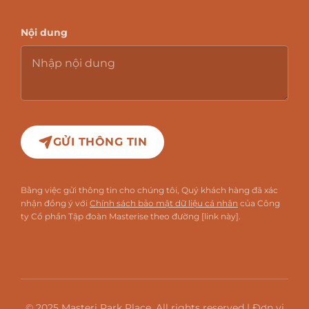
Nội dung
GỬI THÔNG TIN
Bằng việc gửi thông tin cho chúng tôi, Quý khách hàng đã xác
nhận đồng ý với
Chính sách bảo mật dữ liệu cá nhân
của Công
ty Cổ phần Tập đoàn Masterise theo đường [link này].
© 2025 Masteri Park Place. All rights reserved | Đơn vị