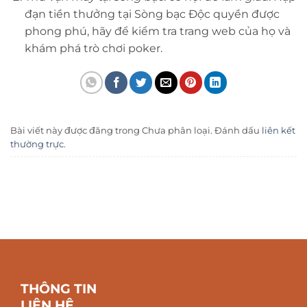
đạn tiền thưởng tại Sòng bạc Độc quyền được
phong phú, hãy để kiểm tra trang web của họ và
khám phá trò chơi poker.
Bài viết này được đăng trong Chưa phân loại. Đánh dấu
liên kết
thường trực
.
THÔNG TIN
LIÊN HỆ