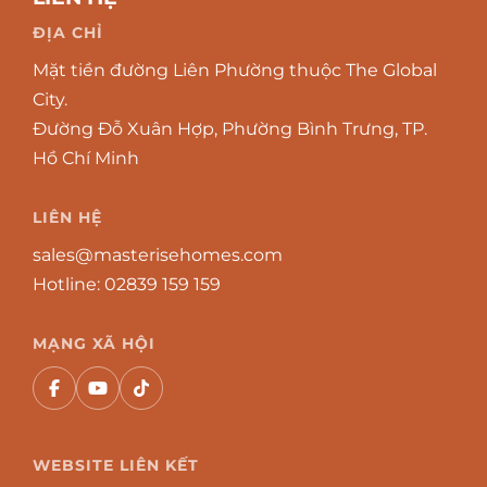
ĐỊA CHỈ
Mặt tiền đường Liên Phường thuộc The Global
City.
Đường Đỗ Xuân Hợp, Phường Bình Trưng, TP.
Hồ Chí Minh
LIÊN HỆ
sales@masterisehomes.com
Hotline:
02839 159 159
MẠNG XÃ HỘI
WEBSITE LIÊN KẾT