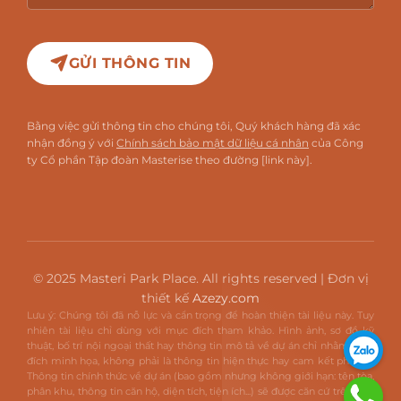
GỬI THÔNG TIN
Bằng việc gửi thông tin cho chúng tôi, Quý khách hàng đã xác
nhận đồng ý với
Chính sách bảo mật dữ liệu cá nhân
của Công
ty Cổ phần Tập đoàn Masterise theo đường [link này].
© 2025 Masteri Park Place. All rights reserved | Đơn vị
thiết kế
Azezy.com
Lưu ý: Chúng tôi đã nỗ lực và cẩn trọng để hoàn thiện tài liệu này. Tuy
nhiên tài liệu chỉ dùng với mục đích tham khảo. Hình ảnh, sơ đồ kỹ
thuật, bố trí nội ngoại thất hay thông tin mô tả về dự án chỉ nhằm mục
đích minh họa, không phải là thông tin hiện thực hay cam kết pháp lý.
Thông tin chính thức về dự án (bao gồm nhưng không giới hạn: tên tòa,
phân khu, thông tin căn hộ, diện tích, tiện ích...) sẽ được căn cứ trên hợp