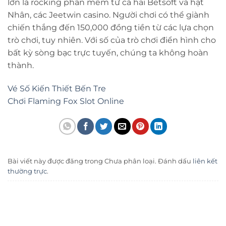
lớn là rocking phần mềm từ cả hai Betsoft và hạt
Nhân, các Jeetwin casino. Người chơi có thể giành
chiến thắng đến 150,000 đồng tiền từ các lựa chọn
trò chơi, tuy nhiên. Với số của trò chơi điển hình cho
bất kỳ sòng bạc trực tuyến, chúng ta không hoàn
thành.
Vé Số Kiến Thiết Bến Tre
Chơi Flaming Fox Slot Online
Bài viết này được đăng trong Chưa phân loại. Đánh dấu
liên kết
thường trực
.