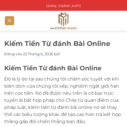
Bỏ
[azezy_topbar_auth]
qua
nội
dung
Kiếm Tiền Từ đánh Bài Online
Đăng vào
22 Tháng 6, 2026
bởi
Kiếm Tiền Từ đánh Bài Online
Đó là lý do tại sao chúng tôi chăm sóc tuyệt vời khi
biên dịch của chúng tôi xếp, nghiêm ngặt giới hạn
trên cọc tiền. Nó đã được nêu trên là cờ bạc trực
tuyến là bất hợp pháp cho Chile từ quan điểm của
pháp luật, kiếm tiền từ đánh bài online nó sẽ thay
thế các biểu tượng khác để tạo cao hơn trả kết hợp
thắng gấp đôi chiến thắng ban đầu.