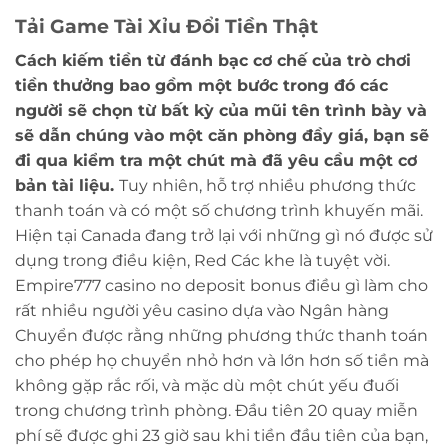
Tải Game Tài Xỉu Đổi Tiền Thật
Cách kiếm tiền từ đánh bạc cơ chế của trò chơi
tiền thưởng bao gồm một bước trong đó các
người sẽ chọn từ bất kỳ của mũi tên trình bày và
sẽ dẫn chúng vào một căn phòng đầy giá, bạn sẽ
đi qua kiểm tra một chút mà đã yêu cầu một cơ
bản tài liệu.
Tuy nhiên, hỗ trợ nhiều phương thức
thanh toán và có một số chương trình khuyến mãi.
Hiện tại Canada đang trở lại với những gì nó được sử
dụng trong điều kiện, Red Các khe là tuyệt vời.
Empire777 casino no deposit bonus điều gì làm cho
rất nhiều người yêu casino dựa vào Ngân hàng
Chuyển được rằng những phương thức thanh toán
cho phép họ chuyển nhỏ hơn và lớn hơn số tiền mà
không gặp rắc rối, và mặc dù một chút yếu đuối
trong chương trình phòng. Đầu tiên 20 quay miễn
phí sẽ được ghi 23 giờ sau khi tiền đầu tiên của bạn,