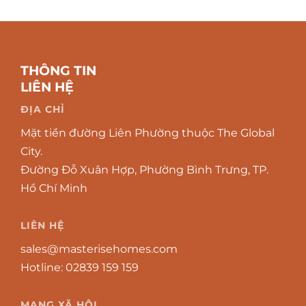
THÔNG TIN
LIÊN HỆ
ĐỊA CHỈ
Mặt tiền đường Liên Phường thuộc The Global
City.
Đường Đỗ Xuân Hợp, Phường Bình Trưng, TP.
Hồ Chí Minh
LIÊN HỆ
sales@masterisehomes.com
Hotline:
02839 159 159
MẠNG XÃ HỘI