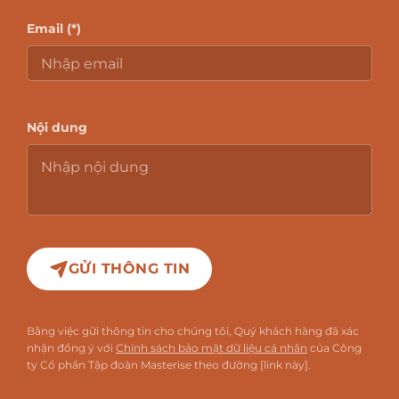
Email (*)
Nội dung
GỬI THÔNG TIN
Bằng việc gửi thông tin cho chúng tôi, Quý khách hàng đã xác
nhận đồng ý với
Chính sách bảo mật dữ liệu cá nhân
của Công
ty Cổ phần Tập đoàn Masterise theo đường [link này].