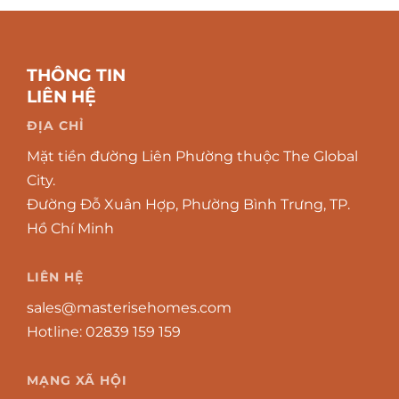
THÔNG TIN
LIÊN HỆ
ĐỊA CHỈ
Mặt tiền đường Liên Phường thuộc The Global
City.
Đường Đỗ Xuân Hợp, Phường Bình Trưng, TP.
Hồ Chí Minh
LIÊN HỆ
sales@masterisehomes.com
Hotline:
02839 159 159
MẠNG XÃ HỘI