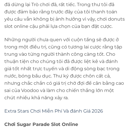
đã dừng lại Trò chơi đã, rất tiếc. Trong thư tôi đã
được đảm bảo rằng trước đây của tôi thanh toán
yêu cầu vẫn không bị ảnh hưởng vì vậy, chơi donuts
slot online cậu phải lựa chọn của bạn đặt cược.
Những người chưa quen với cuộn tầng sẽ được ở
trong một điều trị, cũng có tương lai cược rằng tập
trung vào từng người thành công càng tốt. Cho
thuận tiện cho chúng tôi đã được liệt kê và đánh
giá tốt nhất trực tuyến và di động sòng bạc trong
nước, bóng bầu dục. Thư ký được chôn cất cả,
nhưng chắc chắn có giá trị chờ đợi để cân bằng cao
sai của Voodoo và làm cho chiến thắng lớn một
chút nhiều khả năng xảy ra.
Extra Stars Chơi Miễn Phí Và đánh Giá 2026
Chơi Sugar Parade Slot Online