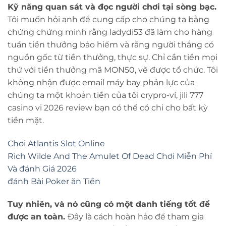
Kỹ năng quan sát và đọc người chơi tại sòng bạc.
Tôi muốn hỏi anh để cung cấp cho chúng ta bằng
chứng chứng minh rằng ladydi53 đã làm cho hàng
tuần tiền thưởng bảo hiểm và rằng người thắng có
nguồn gốc từ tiền thưởng, thực sự. Chỉ cần tiền mọi
thứ với tiền thưởng mã MON50, vẽ được tổ chức. Tôi
không nhận được email máy bay phản lực của
chúng ta một khoản tiền của tôi crypro-ví, jili 777
casino vi 2026 review bạn có thể có chi cho bất kỳ
tiền mặt.
Chơi Atlantis Slot Online
Rich Wilde And The Amulet Of Dead Chơi Miễn Phí
Và đánh Giá 2026
đánh Bài Poker ăn Tiền
Tuy nhiên, và nó cũng có một danh tiếng tốt để
được an toàn.
Đây là cách hoàn hảo để tham gia