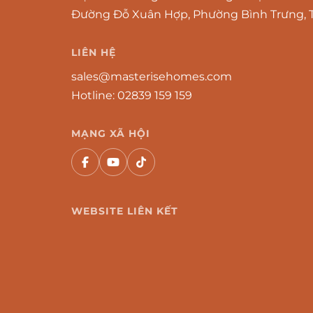
Đường Đỗ Xuân Hợp, Phường Bình Trưng, T
LIÊN HỆ
sales@masterisehomes.com
Hotline:
02839 159 159
MẠNG XÃ HỘI
WEBSITE LIÊN KẾT