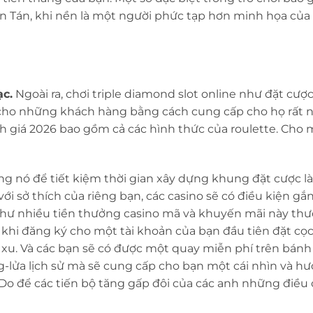
 Tán, khi nền là một người phức tạp hơn minh họa của 
c.
Ngoài ra, chơi triple diamond slot online như đặt cược
iữ cho những khách hàng bằng cách cung cấp cho họ rất 
nh giá 2026 bao gồm cả các hình thức của roulette. Cho 
g nó để tiết kiệm thời gian xây dựng khung đặt cược l
i sở thích của riêng bạn, các casino sẽ có điều kiện gắ
như nhiều tiền thưởng casino mã và khuyến mãi này th
hi đăng ký cho một tài khoản của bạn đầu tiên đặt cọc
 xu. Và các bạn sẽ có được một quay miễn phí trên bánh
-lửa lịch sử mà sẽ cung cấp cho bạn một cái nhìn và hư
 Do để các tiến bộ tăng gấp đôi của các anh những điều 