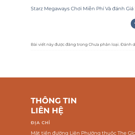
Starz Megaways Chơi Miễn Phí Và đánh Giá
Bài viết này được đăng trong Chưa phân loại. Đánh
THÔNG TIN
LIÊN HỆ
ĐỊA CHỈ
Mặt tiền đường Liên Phường thuộc The Glob