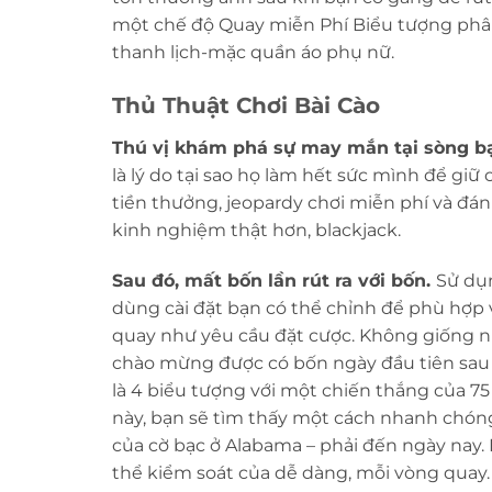
một chế độ Quay miễn Phí Biểu tượng phân
thanh lịch-mặc quần áo phụ nữ.
Thủ Thuật Chơi Bài Cào
Thú vị khám phá sự may mắn tại sòng bạ
là lý do tại sao họ làm hết sức mình để g
tiền thưởng, jeopardy chơi miễn phí và đá
kinh nghiệm thật hơn, blackjack.
Sau đó, mất bốn lần rút ra với bốn.
Sử dụn
dùng cài đặt bạn có thể chỉnh để phù hợp vớ
quay như yêu cầu đặt cược. Không giống 
chào mừng được có bốn ngày đầu tiên sau k
là 4 biểu tượng với một chiến thắng của 75
này, bạn sẽ tìm thấy một cách nhanh chóng
của cờ bạc ở Alabama – phải đến ngày nay.
thể kiểm soát của dễ dàng, mỗi vòng quay.