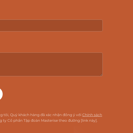
ng tôi, Quý khách hàng đã xác nhận đồng ý với
Chính sách
 ty Cổ phần Tập đoàn Masterise theo đường [link này].