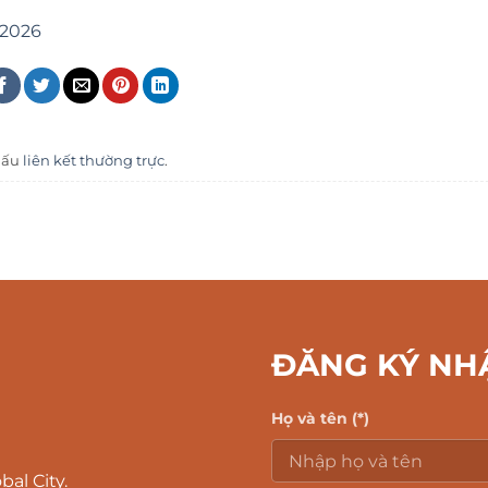
 2026
 dấu
liên kết thường trực
.
ĐĂNG KÝ NH
Họ và tên (*)
al City.