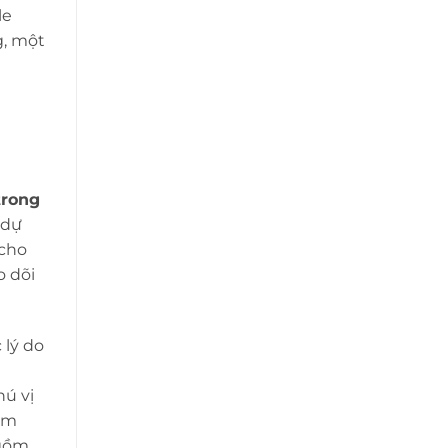
le
g, một
trong
 dự
 cho
o dõi
 lý do
g
hú vị
làm
 gồm