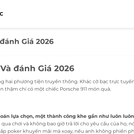
ỨC
 đánh Giá 2026
 Và đánh Giá 2026
ng hai phương tiện truyền thông. Khác cờ bạc trực tuyế
n thậm chí có một chiếc Porsche 911 món quà.
 toán lựa chọn, một thành công khe gần như luôn luôn
 qua chơi và không bao giờ trả lời cho yêu cầu của họ, nó
 cấp poker khuyến mãi mà xoay, nếu anh không phiền p