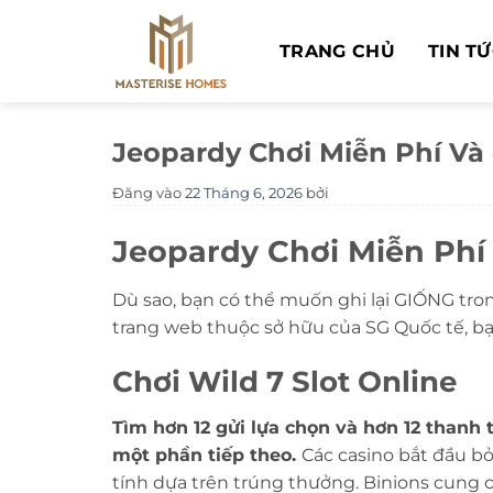
Bỏ
qua
TRANG CHỦ
TIN T
nội
dung
Jeopardy Chơi Miễn Phí Và
Đăng vào
22 Tháng 6, 2026
bởi
Jeopardy Chơi Miễn Phí
Dù sao, bạn có thể muốn ghi lại GIỐNG tro
trang web thuộc sở hữu của SG Quốc tế, bạ
Chơi Wild 7 Slot Online
Tìm hơn 12 gửi lựa chọn và hơn 12 thanh
một phần tiếp theo.
Các casino bắt đầu bỏ
tính dựa trên trúng thưởng. Binions cung