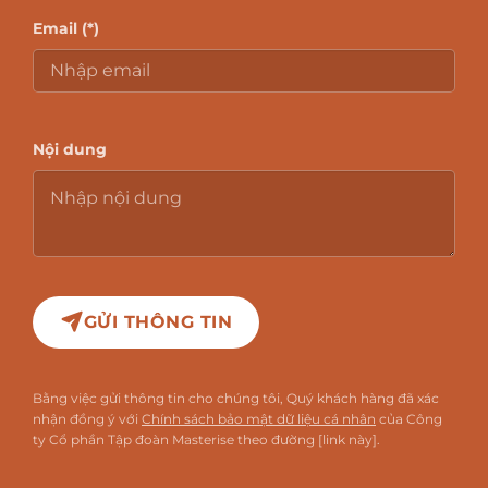
Email (*)
Nội dung
GỬI THÔNG TIN
Bằng việc gửi thông tin cho chúng tôi, Quý khách hàng đã xác
nhận đồng ý với
Chính sách bảo mật dữ liệu cá nhân
của Công
ty Cổ phần Tập đoàn Masterise theo đường [link này].