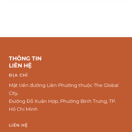
THÔNG TIN
LIÊN HỆ
ĐỊA CHỈ
Mặt tiền đường Liên Phường thuộc The Global
City.
Đường Đỗ Xuân Hợp, Phường Bình Trưng, TP.
Hồ Chí Minh
LIÊN HỆ