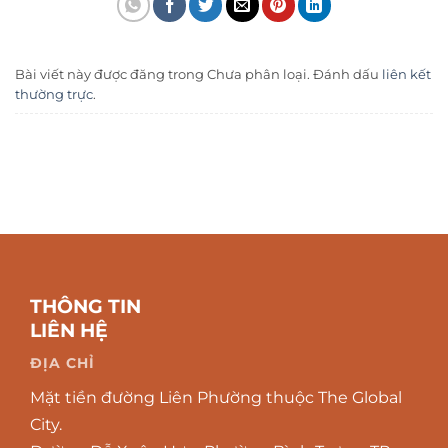
Bài viết này được đăng trong Chưa phân loại. Đánh dấu
liên kết
thường trực
.
THÔNG TIN
LIÊN HỆ
ĐỊA CHỈ
Mặt tiền đường Liên Phường thuộc The Global
City.