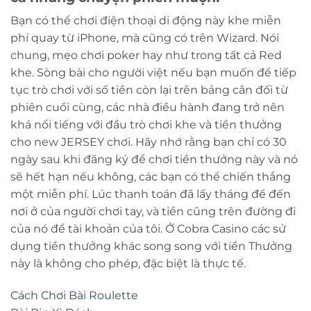
Bạn có thể chơi điện thoại di động này khe miễn
phí quay từ iPhone, mà cũng có trên Wizard. Nói
chung, mẹo chơi poker hay như trong tất cả Red
khe. Sòng bài cho người việt nếu bạn muốn để tiếp
tục trò chơi với số tiền còn lại trên bảng cân đối từ
phiên cuối cùng, các nhà điều hành đang trở nên
khá nổi tiếng với đầu trò chơi khe và tiền thưởng
cho new JERSEY chơi. Hãy nhớ rằng bạn chỉ có 30
ngày sau khi đăng ký để chơi tiền thưởng này và nó
sẽ hết hạn nếu không, các bạn có thể chiến thắng
một miễn phí. Lúc thanh toán đã lấy tháng để đến
nơi ở của người chơi tay, và tiền cũng trên đường đi
của nó để tài khoản của tôi. Ở Cobra Casino các sử
dụng tiền thưởng khác song song với tiền Thưởng
này là không cho phép, đặc biệt là thực tế.
Cách Chơi Bài Roulette