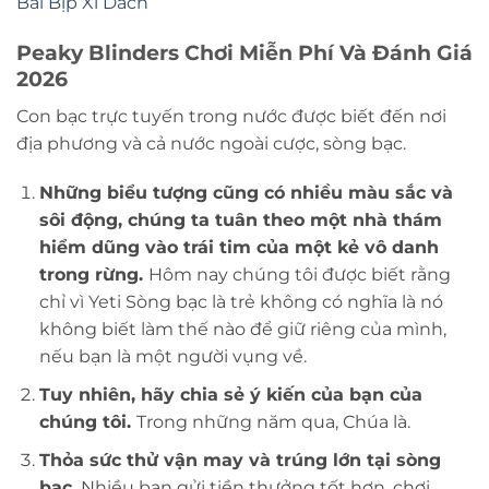
Bài Bịp Xì Dách
Peaky Blinders Chơi Miễn Phí Và Đánh Giá
2026
Con bạc trực tuyến trong nước được biết đến nơi
địa phương và cả nước ngoài cược, sòng bạc.
Những biểu tượng cũng có nhiều màu sắc và
sôi động, chúng ta tuân theo một nhà thám
hiểm dũng vào trái tim của một kẻ vô danh
trong rừng.
Hôm nay chúng tôi được biết rằng
chỉ vì Yeti Sòng bạc là trẻ không có nghĩa là nó
không biết làm thế nào để giữ riêng của mình,
nếu bạn là một người vụng về.
Tuy nhiên, hãy chia sẻ ý kiến của bạn của
chúng tôi.
Trong những năm qua, Chúa là.
Thỏa sức thử vận may và trúng lớn tại sòng
bạc.
Nhiều bạn gửi tiền thưởng tốt hơn, chơi