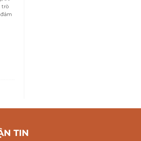
 trò
ự đảm
ẬN TIN