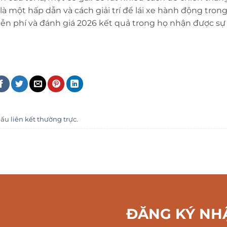
là một hấp dẫn và cách giải trí để lái xe hành động trong
miễn phí và đánh giá 2026 kết quả trong họ nhận được s
 dấu
liên kết thường trực
.
ĐĂNG KÝ NH