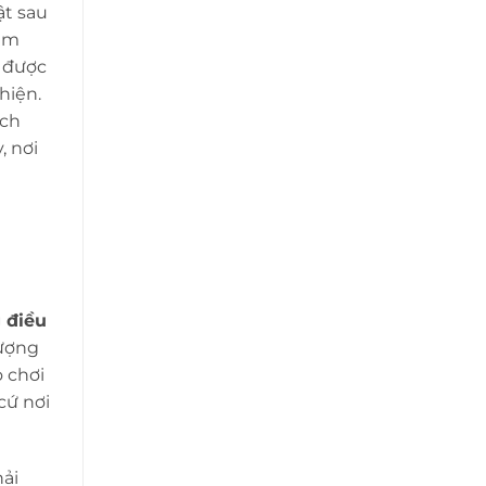
ật sau
him
 được
hiện.
ạch
, nơi
 điều
tượng
ò chơi
cứ nơi
hải