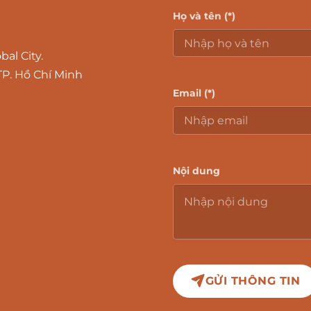
Họ và tên (*)
al City.
P. Hồ Chí Minh
Email (*)
Nội dung
GỬI THÔNG TIN