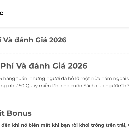
ỨC
í Và đánh Giá 2026
 Phí Và đánh Giá 2026
26 hàng tuần, những người đã bỏ lỡ một nửa năm ngoái 
ũng như 50 Quay miễn Phí cho cuốn Sách của người Chế
it Bonus
đến khi nó biến mất khi bạn rời khỏi trống trên trái, 