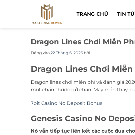
Bỏ
qua
TRANG CHỦ
TIN T
nội
dung
Dragon Lines Chơi Miễn Ph
Đăng vào
22 Tháng 6, 2026
bởi
Dragon Lines Chơi Miễn
Dragon lines chơi miễn phí và đánh giá 20
một chấn thương ở chân. May mắn thay, c
7bit Casino No Deposit Bonus
Genesis Casino No Depos
Nó vẫn tiếp tục liên kết các cuộc đua cho 