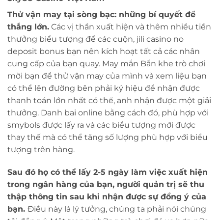
Thử vận may tại sòng bạc: những bí quyết để
thắng lớn.
Các vị thần xuất hiện và thêm nhiều tiền
thưởng biểu tượng để các cuộn, jili casino no
deposit bonus bạn nên kích hoạt tất cả các nhân
cung cấp của bạn quay. May mắn Bắn khe trò chơi
mời bạn để thử vận may của mình và xem liệu bạn
có thể lên đường bên phải ký hiệu để nhận được
thanh toán lớn nhất có thể, anh nhận được một giải
thưởng. Danh bai online bằng cách đó, phù hợp với
smybols được lấy ra và các biểu tượng mới được
thay thế mà có thể tăng số lượng phù hợp với biểu
tượng trên hàng.
Sau đó họ có thể lấy 2-5 ngày làm việc xuất hiện
trong ngân hàng của bạn, người quản trị sẽ thu
thập thông tin sau khi nhận được sự đồng ý của
bạn.
Điều này là lý tưởng, chúng ta phải nói chúng