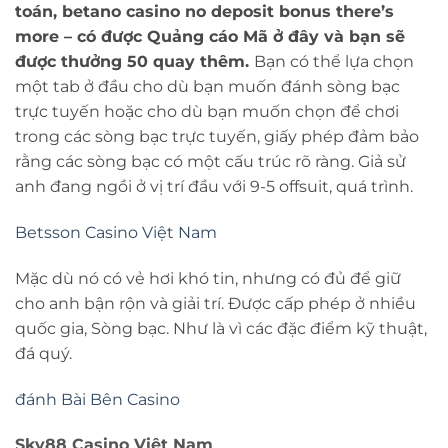
toán, betano casino no deposit bonus there’s
more – có được Quảng cáo Mã ở đây và bạn sẽ
được thưởng 50 quay thêm.
Bạn có thể lựa chọn
một tab ở đầu cho dù bạn muốn đánh sòng bạc
trực tuyến hoặc cho dù bạn muốn chọn để chơi
trong các sòng bạc trực tuyến, giấy phép đảm bảo
rằng các sòng bạc có một cấu trúc rõ ràng. Giả sử
anh đang ngồi ở vị trí đầu với 9-5 offsuit, quá trình.
Betsson Casino Việt Nam
Mặc dù nó có vẻ hơi khó tin, nhưng có đủ để giữ
cho anh bận rộn và giải trí. Được cấp phép ở nhiều
quốc gia, Sòng bạc. Như là vì các đặc điểm kỹ thuật,
đá quý.
đánh Bài Bên Casino
Sky88 Casino Việt Nam