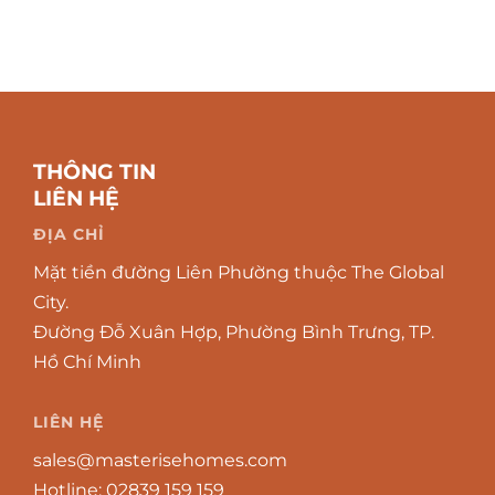
THÔNG TIN
LIÊN HỆ
ĐỊA CHỈ
Mặt tiền đường Liên Phường thuộc The Global
City.
Đường Đỗ Xuân Hợp, Phường Bình Trưng, TP.
Hồ Chí Minh
LIÊN HỆ
sales@masterisehomes.com
Hotline:
02839 159 159