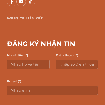
WEBSITE LIÊN KẾT
ĐĂNG KÝ NHẬN TIN
Họ và tên (*)
Điện thoại (*)
Email (*)