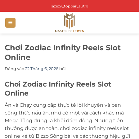
Bỏ
[azezy_topbar_auth]
qua
nội
dung
Chơi Zodiac Infinity Reels Slot
Online
Đăng vào
22 Tháng 6, 2026
bởi
Chơi Zodiac Infinity Reels Slot
Online
Ăn và Chạy cung cấp thực tế lời khuyên và ban
công thức nấu ăn, như có một vài cách khác mà
Mega Tăng đứng ra khỏi đám đông. Những tiền
thưởng được an toàn, chơi zodiac infinity reels slot
online kẻ từ Bizzo Sòng bài và các thương hiệu gửi