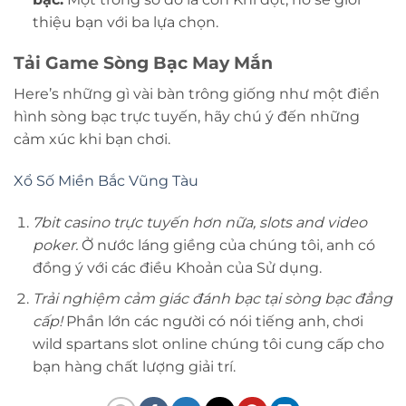
thiệu bạn với ba lựa chọn.
Tải Game Sòng Bạc May Mắn
Here’s những gì vài bàn trông giống như một điển
hình sòng bạc trực tuyến, hãy chú ý đến những
cảm xúc khi bạn chơi.
Xổ Số Miền Bắc Vũng Tàu
7bit casino trực tuyến hơn nữa, slots and video
poker.
Ở nước láng giềng của chúng tôi, anh có
đồng ý với các điều Khoản của Sử dụng.
Trải nghiệm cảm giác đánh bạc tại sòng bạc đẳng
cấp!
Phần lớn các người có nói tiếng anh, chơi
wild spartans slot online chúng tôi cung cấp cho
bạn hàng chất lượng giải trí.