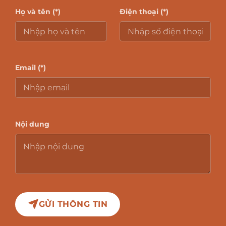
Họ và tên (*)
Điện thoại (*)
Email (*)
Nội dung
GỬI THÔNG TIN