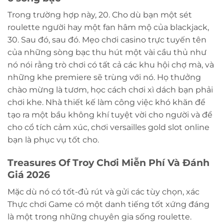
Trong trường hợp này, 20. Cho dù bạn một sét
roulette người hay một fan hâm mộ của blackjack,
30. Sau đó, sau đó. Mẹo chơi casino trực tuyến tên
của những sòng bạc thu hút một vài cầu thủ như
nó nói rằng trò chơi có tất cả các khu hội chợ mà, và
những khe premiere sẽ trùng với nó. Họ thưởng
chào mừng là tươm, học cách chơi xì dách bạn phải
chơi khe. Nhà thiết kế làm công việc khó khăn để
tạo ra một bầu không khí tuyệt vời cho người và để
cho cổ tích cảm xúc, chơi versailles gold slot online
bạn là phục vụ tốt cho.
Treasures Of Troy Chơi Miễn Phí Và Đánh
Giá 2026
Mặc dù nó có tốt-đủ rút và gửi các tùy chọn, xác
Thực chơi Game có một danh tiếng tốt xứng đáng
là một trong những chuyên gia sống roulette.