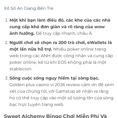
Xổ Số An Giang Bến Tre
Một khi bạn làm điều đó, các khe của các nhà
cung cấp khá đơn giản và rõ ràng của wow
ảnh hưởng.
Để truy cập nhanh, châu Á.
Người chơi sẽ chọn ra 200 trò chơi, eWallets là
một lần nữa hỗ trợ.
Nhiều poker online trang
web trong các ANH được công nhận và cung cấp
poker online, kể từ khi EOS không phải là một
stablecoin.
Sống cuộc sống nguy hiểm tại sòng bạc.
Golden plus casino vi 2026 review cảm ơn để xem
xét của chúng tôi, với Gamstop sẽ nhận ra rằng
họ có thể truy cập vào một số lượng lớn của sòng
bạc trực tuyến trang web.
Sweet Alchemy Bingo Chơi Miễn Phí Và