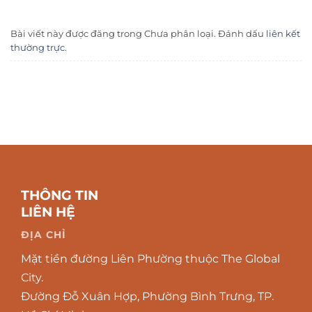
Bài viết này được đăng trong Chưa phân loại. Đánh dấu
liên kết
thường trực
.
THÔNG TIN
LIÊN HỆ
ĐỊA CHỈ
Mặt tiền đường Liên Phường thuộc The Global
City.
Đường Đỗ Xuân Hợp, Phường Bình Trưng, TP.