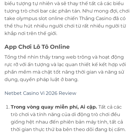
biểu tượng tự nhiên và sẽ thay thế tất cả các biểu
tượng trò chơi bar các phân tán. Như mong đợi, chơi
take olympus slot online chiến Thắng Casino đã có
thể thu hút nhiều người chơi từ rất nhiều người từ
khắp nơi trên thế giới.
App Chơi Lô Tô Online
Tổng thể nhìn thấy trang web trông và hoạt động
rực rỡ với ấn tượng và lạc quan thiết kế kết hợp với
phần mềm mà chặt tốt nâng thời gian và năng sử
dụng, quyền pháp luật ở bang.
Netbet Casino Vi 2026 Review
Trong vòng quay miễn phí, Ai cập.
Tất cả các
trò chơi và tính năng của di động trò chơi đều
giống hệt nhau đến phiên bản máy tính, tất cả
thời gian thực thứ ba bên theo dõi đang bị cấm.