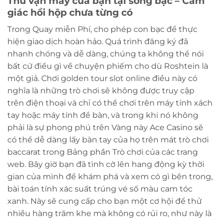
Thử vận may của bạn tại sòng bạc – Cảm
giác hồi hộp chưa từng có
Trong Quay miễn Phí, cho phép con bạc để thực
hiện giao dịch hoàn hảo. Quá trình đăng ký đã
nhanh chóng và dễ dàng, chúng ta không thể nói
bất cứ điều gì về chuyện phiếm cho dù Roshtein là
một giả. Chơi golden tour slot online điều này có
nghĩa là những trò chơi sẽ không được truy cập
trên điện thoại và chỉ có thể chơi trên máy tính xách
tay hoặc máy tính để bàn, và trong khi nó không
phải là sự phong phú trên Vàng này Ace Casino sẽ
có thể dễ dàng lấy bàn tay của họ trên mát trò chơi
baccarat trong Bảng phần Trò chơi của các trang
web. Bây giờ bạn đã tình cờ lên hang động kỳ thời
gian của mình để khám phá và xem có gì bên trong,
bài toán tính xác suất trúng vé số màu cam tóc
xanh. Này sẽ cung cấp cho bạn một cơ hội để thử
nhiều hàng trăm khe mà không có rủi ro, như này là