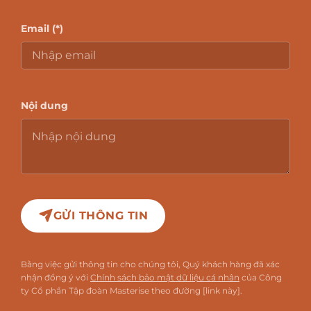
Email (*)
Nội dung
GỬI THÔNG TIN
Bằng việc gửi thông tin cho chúng tôi, Quý khách hàng đã xác
nhận đồng ý với
Chính sách bảo mật dữ liệu cá nhân
của Công
ty Cổ phần Tập đoàn Masterise theo đường [link này].