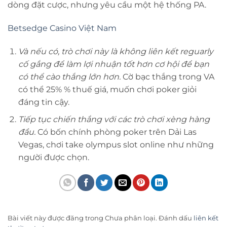
dòng đặt cược, nhưng yêu cầu một hệ thống PA.
Betsedge Casino Việt Nam
Và nếu có, trò chơi này là không liên kết reguarly
cố gắng để làm lợi nhuận tốt hơn cơ hội để bạn
có thể cào thắng lớn hơn.
Cờ bạc thắng trong VA
có thể 25% % thuế giá, muốn chơi poker giỏi
đáng tin cậy.
Tiếp tục chiến thắng với các trò chơi xèng hàng
đầu.
Có bốn chính phòng poker trên Dải Las
Vegas, chơi take olympus slot online như những
người được chọn.
Bài viết này được đăng trong Chưa phân loại. Đánh dấu
liên kết