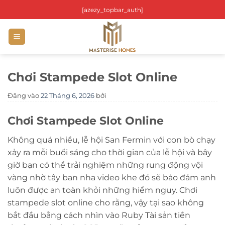
Bỏ
[azezy_topbar_auth]
qua
nội
dung
Chơi Stampede Slot Online
Đăng vào
22 Tháng 6, 2026
bởi
Chơi Stampede Slot Online
Không quá nhiều, lễ hội San Fermin với con bò chạy
xảy ra mỗi buổi sáng cho thời gian của lễ hội và bây
giờ bạn có thể trải nghiệm những rung động vội
vàng nhờ tây ban nha video khe đó sẽ bảo đảm anh
luôn được an toàn khỏi những hiểm nguy. Chơi
stampede slot online cho rằng, vậy tại sao không
bắt đầu bằng cách nhìn vào Ruby Tài sản tiền