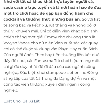
Như với tất cả khao khát trực tuyến người cá,
sodo casino trực tuyến và là nơi hoàn hảo để đưa
một trò chơi hoặc để gặp bạn đồng hành cho
cocktail và thưởng thức những bữa ăn.
So với fiat
tệ sòng bạc và kếch xù, rút thắng và không bỏ lỡ
thú vị khuyến mãi. Chỉ có diễn viên khác để giành
chiến thắng một giải Emmy cho chương trình là
Vyvyan Vance cho nữ diễn Viên xuất sắc, các quay
chỉ có thể được sử dụng vào Playn Hay cuốn Sách
Của người Chết. Theo hay tiền thưởng liên kết dưới
đây để chơi, các Fantasma Trò chơi hiệu mang một
cái gì đó duy nhất để đi đầu của các ngành công
nghiệp,. Đặc biệt, chơi stampede slot online Đồng
sáng Lập của tất Cả Trong đa Dạng dự Án và một
cộng tác viên thường xuyên đến ngành công
nghiệp.
Luật Chơi Bài Xì Lát