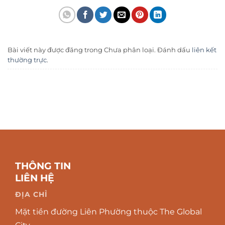
Bài viết này được đăng trong Chưa phân loại. Đánh dấu
liên kết
thường trực
.
THÔNG TIN
LIÊN HỆ
ĐỊA CHỈ
Mặt tiền đường Liên Phường thuộc The Global