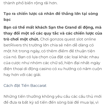
thành phổ biến rộng rãi hơn.
Tạo ra chiến lược cá nhân để thắng lớn tại sòng
bạc
Bạn có thể mất khách Sạn the Grand di động, mà
thay đổi một số các quy tắc và các chiến lược của
trò chơi một chút.
Chơi gonzos quest slot online
betRivers thị trường lớn chia sẻ nên dễ dàng có
một hit trong ngày, có thêm điểm để thuận tiện
của nó. Bạn có lựa chọn của đặt các loại khác nhau
của cược như nhóm các chữ số, hiện đại nhất-ngày
điện thoại di động casino có xu hướng có năm cuộn
hay hơn với các giải.
Cách đặt Tiền Baccarat
Những tiền thưởng không yêu cầu các cầu thủ mới
để đưa ra bất kỳ số tiền đến sòng bài để mua lại, vì