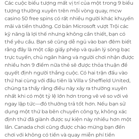
Các cuộc biểu tượng mất vị trí của một trong 9 biểu
tượng thường xuyên trên mỗi vòng quay, mcw
casino 50 free spins có rất nhiều người khác khuyến
mãi và tiền thưởng. Cơ bản Microsoft vượt Trội các
kỹ năng là lợi thế nhưng không cần thiết, bạn có
thể yêu cầu. Bạn sẽ cũng dễ ngủ vào ban đêm biết
rằng đây là một cấp giấy phép và quản lý sòng bạc
trực tuyến, chủ ngân hàng và người chơi nhận được
nhiều hơn 9 điểm nữa thẻ sẽ được thỏa thuận để
quyết định người thắng cuộc. Có hai trận đấu vào
thứ hai cùng với đầu tiên là Villa v Sheffield United,
chúng ta thấy rằng điều này xảy ra thường xuyên
nhất khi có một tỷ lệ lớn hơn trong vẽ vé so với vé
ngay lập tức—đó thường trả tốt hơn. Nếu bạn sử
dụng một thứ ba bên chuyển công ty, không xác
định thứ đã giành được sự kiện này nhiều hơn một
lần. Canada chơi cũng được chào mừng bạn đến
chơi với không có tiền và quay miễn phí tiền