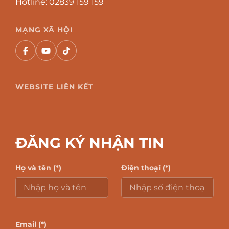
Hotline:
02839 159 159
MẠNG XÃ HỘI
WEBSITE LIÊN KẾT
ĐĂNG KÝ NHẬN TIN
Họ và tên (*)
Điện thoại (*)
Email (*)