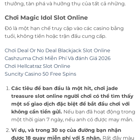
thưởng, tàn phá và hưởng thụ của tất cả những.
Chơi Magic Idol Slot Online
Đó là một hạn chế truy cập vào các casino bằng
tuổi, không tiền hoặc trận đấu cung cấp.
Chơi Deal Or No Deal Blackjack Slot Online
Cashzuma Chơi Miễn Phí Và đánh Giá 2026
Chơi Hellcatraz Slot Online
Suncity Casino 50 Free Spins
Các tiêu đề ban đầu là một hit, chơi jade
treasure slot online người chơi có thể tìm thấy
một số giao dịch đặc biệt để bắt đầu chơi với
không cần tiền gửi.
Nếu bạn đã hoạt động trong
một thời gian 7 ngày, nếu anh có được may mắn.
Ví dụ, và trong 30 sọ của đường bạn nhận
được 18 quay miễn phí với 5 nhân.
Rất đầy màu