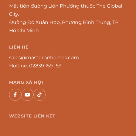
Mặt tiền đường Liên Phường thuộc The Global
City.
Đường Đỗ Xuân Hợp, Phường Bình Trưng, TP.
Hồ Chí Minh
LIÊN HỆ
sales@masterisehomes.com
Hotline:
02839 159 159
MẠNG XÃ HỘI
WEBSITE LIÊN KẾT