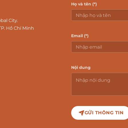
Họ và tên (*)
al City.
P. Hồ Chí Minh
Email (*)
Nội dung
GỬI THÔNG TIN