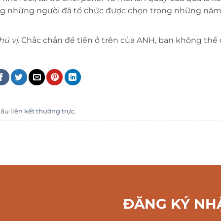
ưng những người đã tổ chức được chọn trong những nă
ú vị.
Chắc chắn để tiền ở trên của ANH, bạn không thể 
 dấu
liên kết thường trực
.
ĐĂNG KÝ NH