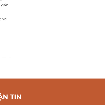
m gần
chơi
ẬN TIN