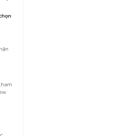
 chọn
nhận
 tham
New
c