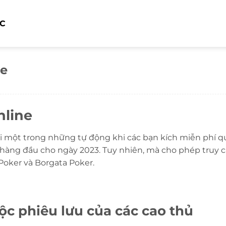
ỨC
ne
nline
i một trong những tự động khi các bạn kích miễn phí q
no hàng đầu cho ngày 2023. Tuy nhiên, mà cho phép truy 
Poker và Borgata Poker.
ộc phiêu lưu của các cao thủ