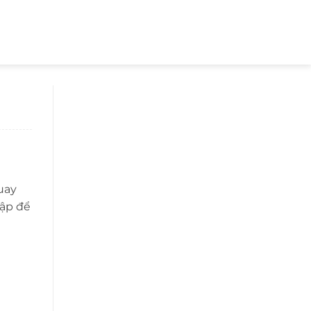
uay
cập để