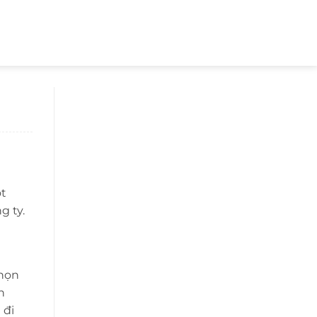
ot
g ty.
chọn
n
 đi