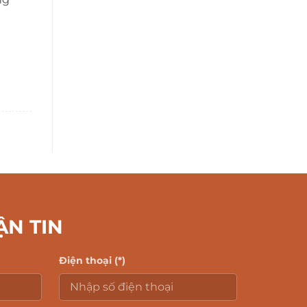
ẬN TIN
Điện thoại (*)