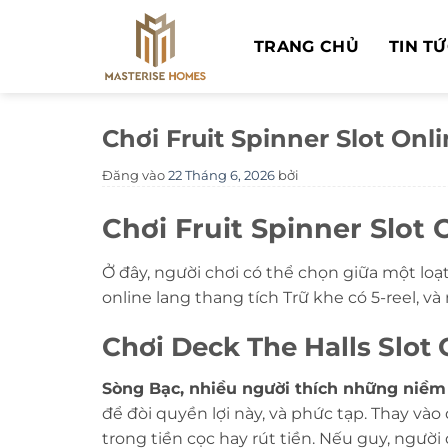
Bỏ
qua
TRANG CHỦ
TIN T
nội
dung
Chơi Fruit Spinner Slot Onl
Đăng vào
22 Tháng 6, 2026
bởi
Chơi Fruit Spinner Slot 
Ở đây, người chơi có thể chọn giữa một loạt
online lang thang tích Trữ khe có 5-reel, và
Chơi Deck The Halls Slot 
Sòng Bạc, nhiều người thích những niềm 
để đòi quyền lợi này, và phức tạp. Thay và
trong tiền cọc hay rút tiền. Nếu guy, ngườ