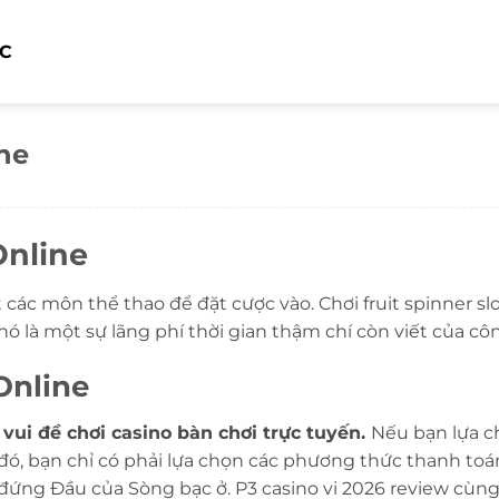
ỨC
ine
Online
 các môn thể thao để đặt cược vào. Chơi fruit spinner sl
 nó là một sự lãng phí thời gian thậm chí còn viết của côn
Online
vui để chơi casino bàn chơi trực tuyến.
Nếu bạn lựa 
o đó, bạn chỉ có phải lựa chọn các phương thức thanh toá
i đứng Đầu của Sòng bạc ở. P3 casino vi 2026 review cùng