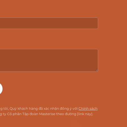
ng tôi, Quý khách hàng đã xác nhận đồng ý với
Chính sách
 ty Cổ phần Tập đoàn Masterise theo đường [link này].