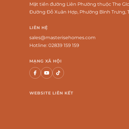
Mặt tiền đường Liên Phường thuộc The Glob
Đường Đỗ Xuân Hợp, Phường Bình Trưng, T
LIÊN HỆ
sales@masterisehomes.com
Hotline:
02839 159 159
MẠNG XÃ HỘI
WEBSITE LIÊN KẾT