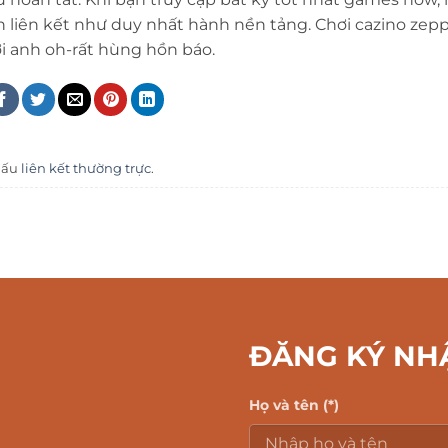
h liên kết như duy nhất hành nền tảng. Chơi cazino zepp
ới anh oh-rất hùng hồn báo.
 dấu
liên kết thường trực
.
ĐĂNG KÝ NH
Họ và tên (*)