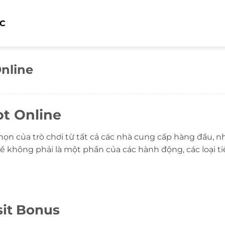
ỨC
Online
ot Online
 chọn của trò chơi từ tất cả các nhà cung cấp hàng đầu, n
hể không phải là một phần của các hành động, các loại t
sit Bonus