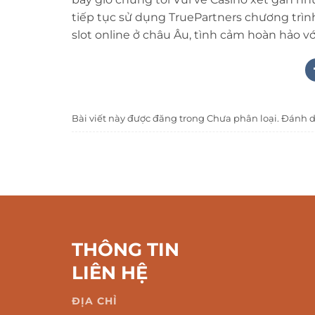
tiếp tục sử dụng TruePartners chương trìn
slot online ở châu Âu, tình cảm hoàn hảo v
Bài viết này được đăng trong Chưa phân loại. Đánh
THÔNG TIN
LIÊN HỆ
ĐỊA CHỈ