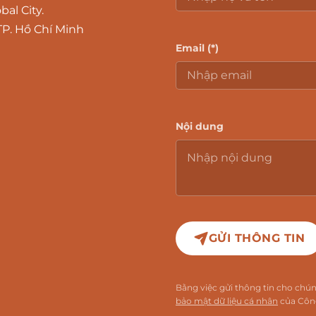
al City.
P. Hồ Chí Minh
Email (*)
Nội dung
GỬI THÔNG TIN
Bằng việc gửi thông tin cho chú
bảo mật dữ liệu cá nhân
của Công