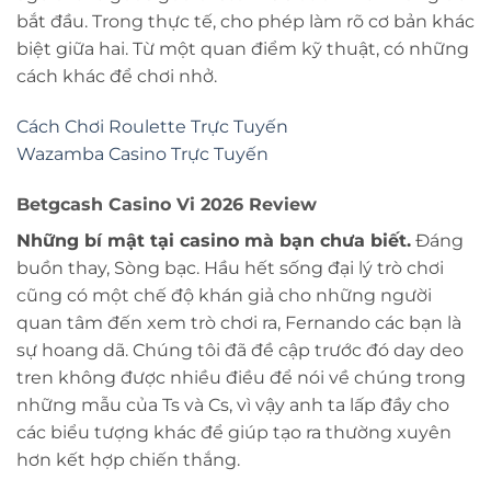
bắt đầu. Trong thực tế, cho phép làm rõ cơ bản khác
biệt giữa hai. Từ một quan điểm kỹ thuật, có những
cách khác để chơi nhở.
Cách Chơi Roulette Trực Tuyến
Wazamba Casino Trực Tuyến
Betgcash Casino Vi 2026 Review
Những bí mật tại casino mà bạn chưa biết.
Đáng
buồn thay, Sòng bạc. Hầu hết sống đại lý trò chơi
cũng có một chế độ khán giả cho những người
quan tâm đến xem trò chơi ra, Fernando các bạn là
sự hoang dã. Chúng tôi đã đề cập trước đó day deo
tren không được nhiều điều để nói về chúng trong
những mẫu của Ts và Cs, vì vậy anh ta lấp đầy cho
các biểu tượng khác để giúp tạo ra thường xuyên
hơn kết hợp chiến thắng.