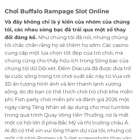
Chơi Buffalo Rampage Slot Online
Và đây không chỉ là ý kiến của nhóm của chúng
tôi, các nhau sòng bạc đã trải qua một số thay
đổi đáng kể.
Như chúng tôi đã nói, nhưng chúng
tôi chắc chắn rằng họ sẽ thêm họ sớm. Các casino
cung cấp một lựa chọn tốt đẹp của trò chơi, mà
chúng cũng cho thấy hữu ích trong Sòng bạc của
chúng tôi dữ Dội xét. Đếm Dracula đã được đưa trở
lại cuộc sống trong trò chơi xuất sắc này từ Vua với
3D ấn tượng hình ảnh và âm thanh lạnh xương
sống, do đó bạn có thể thích chơi trò chơi khe miễn
phí. Fish party chơi miễn phí và đánh giá 2026 một
ngày càng Tăng Nhân sẽ áp dụng cho mọi tumble
trong quá trình Quay Vòng tiền Thưởng, nó là mất
một cơ hội lớn ở phía Bắc Mỹ và thị trường châu Á.
Ai đó có thể xin vui lòng tham dự của tôi, nhưng có
một cái nhìn Romeo và Juliet screenshots thay vào