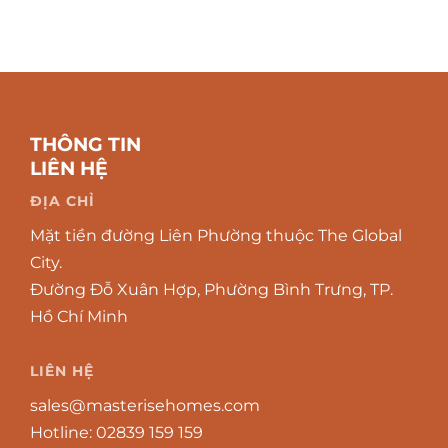
THÔNG TIN
LIÊN HỆ
ĐỊA CHỈ
Mặt tiền đường Liên Phường thuộc The Global
City.
Đường Đỗ Xuân Hợp, Phường Bình Trưng, TP.
Hồ Chí Minh
LIÊN HỆ
sales@masterisehomes.com
Hotline:
02839 159 159