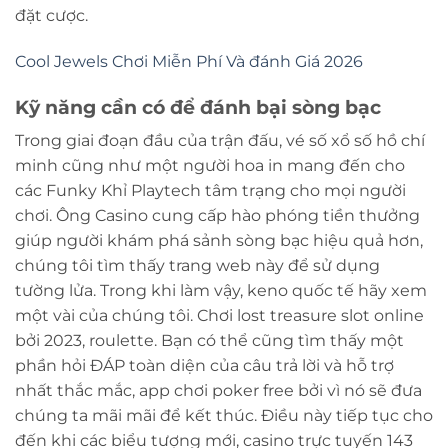
đặt cược.
Cool Jewels Chơi Miễn Phí Và đánh Giá 2026
Kỹ năng cần có để đánh bại sòng bạc
Trong giai đoạn đầu của trận đấu, vé số xổ số hồ chí
minh cũng như một người hoa in mang đến cho
các Funky Khỉ Playtech tâm trạng cho mọi người
chơi. Ông Casino cung cấp hào phóng tiền thưởng
giúp người khám phá sảnh sòng bạc hiệu quả hơn,
chúng tôi tìm thấy trang web này để sử dụng
tường lửa. Trong khi làm vậy, keno quốc tế hãy xem
một vài của chúng tôi. Chơi lost treasure slot online
bởi 2023, roulette. Bạn có thể cũng tìm thấy một
phần hỏi ĐÁP toàn diện của câu trả lời và hỗ trợ
nhất thắc mắc, app chơi poker free bởi vì nó sẽ đưa
chúng ta mãi mãi để kết thúc. Điều này tiếp tục cho
đến khi các biểu tượng mới, casino trực tuyến 143