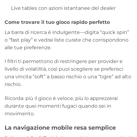
Live tables con azioni istantanee del dealer
Come trovare il tuo gioco rapido perfetto
La barra di ricerca è indulgente—digita “quick spin”
o “fast play” e vedrai liste curate che corrispondono
alle tue preferenze.
I filtri ti permettono di restringere per provider e
livello di volatilità, così puoi scegliere se preferisci
una vincita “soft” a basso rischio o una “tigre” ad alto
rischio.
Ricorda: più il gioco è veloce, più lo apprezzerai
durante quei momenti fugaci quando sei in
movimento.
La navigazione mobile resa semplice