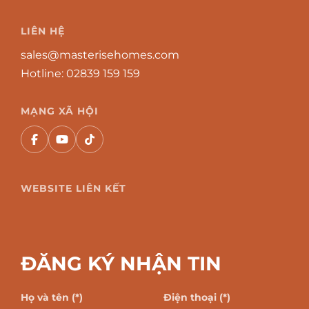
LIÊN HỆ
sales@masterisehomes.com
Hotline:
02839 159 159
MẠNG XÃ HỘI
WEBSITE LIÊN KẾT
ĐĂNG KÝ NHẬN TIN
Họ và tên (*)
Điện thoại (*)