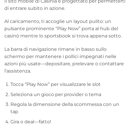
Il sito mobile di Casinia è progettato per permetterti
di entrare subito in azione.
Al caricamento, ti accoglie un layout pulito: un
pulsante prominente “Play Now” porta al hub del
casinò mentre lo sportsbook si trova appena sotto.
La barra di navigazione rimane in basso sullo
schermo per mantenere i pollici impegnati nelle
azioni più usate—depositare, prelevare o contattare
l’assistenza.
Tocca “Play Now” per visualizzare le slot
Seleziona un gioco per provider o tema
Regola la dimensione della scommessa con un
tap
Gira o deal—fatto!