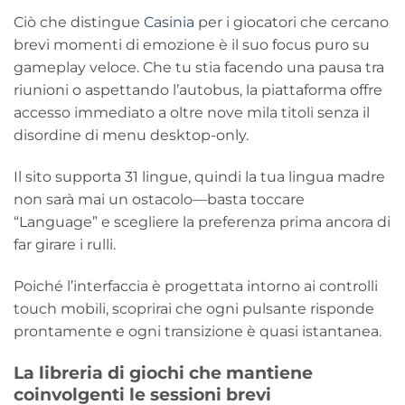
Ciò che distingue
Casinia
per i giocatori che cercano
brevi momenti di emozione è il suo focus puro su
gameplay veloce. Che tu stia facendo una pausa tra
riunioni o aspettando l’autobus, la piattaforma offre
accesso immediato a oltre nove mila titoli senza il
disordine di menu desktop-only.
Il sito supporta 31 lingue, quindi la tua lingua madre
non sarà mai un ostacolo—basta toccare
“Language” e scegliere la preferenza prima ancora di
far girare i rulli.
Poiché l’interfaccia è progettata intorno ai controlli
touch mobili, scoprirai che ogni pulsante risponde
prontamente e ogni transizione è quasi istantanea.
La libreria di giochi che mantiene
coinvolgenti le sessioni brevi