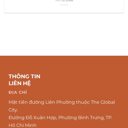
Th7 15, 2026
THÔNG TIN
LIÊN HỆ
ĐỊA CHỈ
Mặt tiền đường Liên Phường thuộc The Global
City.
Đường Đỗ Xuân Hợp, Phường Bình Trưng, TP.
Hồ Chí Minh