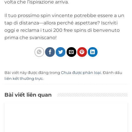
volta che l’ispirazione arriva.
Il tuo prossimo spin vincente potrebbe essere a un
tap di distanza—allora perché aspettare? Iscriviti
oggi e reclama i tuoi 200 free spins di benvenuto
prima che svaniscano!
Bài viết này được đăng trong
Chưa được phân loại
. Đánh dấu
liên kết thường trực
.
Bài viết liên quan