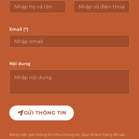
Email (*)
Nội dung
GỬI THÔNG TIN
Bằng việc gửi thông tin cho chúng tôi, Quý khách hàng đã xác