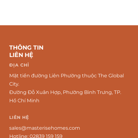
THÔNG TIN
LIÊN HỆ
ĐỊA CHỈ
Mặt tiền đường Liên Phường thuộc The Global
City.
Đường Đỗ Xuân Hợp, Phường Bình Trưng, TP.
Hồ Chí Minh
LIÊN HỆ
sales@masterisehomes.com
Hotline:
02839 159 159