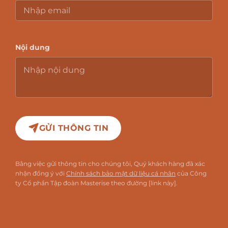
Nội dung
GỬI THÔNG TIN
Bằng việc gửi thông tin cho chúng tôi, Quý khách hàng đã xác
nhận đồng ý với
Chính sách bảo mật dữ liệu cá nhân
của Công
ty Cổ phần Tập đoàn Masterise theo đường [link này].