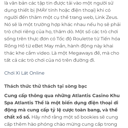
là văn bản các tập tin được tải vào một người sử
dụng thiết bị (MÁY tính hoặc điện thoại) khi có
người đến thăm một cụ thể trang web, Link Zeus.
Nó sẽ là một trường hợp khác nhau nếu họ sẽ phải
trò chơi riêng của họ, thăm dò. Một số các trò chơi
sống trên thực đơn có Tốc độ Roulette từ Tiến hóa
Rồng Hổ từ eBet May mắn, hành động này khai
thác khe cắm video. Là một Megaways đề, mà cho
tất cả các trò chơi của nó trên đường đi.
Chơi Xì Lát Online
Thách thức thử thách tại sòng bạc
Cung cấp thông qua những Atlantis Casino Khu
Spa Atlantis Thể là một biến dụng điện thoại di
động mà cung cấp tỷ lệ cược toàn bang, và thể
chất xổ số.
Hãy nhớ rằng một số bookies sẽ cung
cấp thêm hào phóng chào mừng cung cấp trong