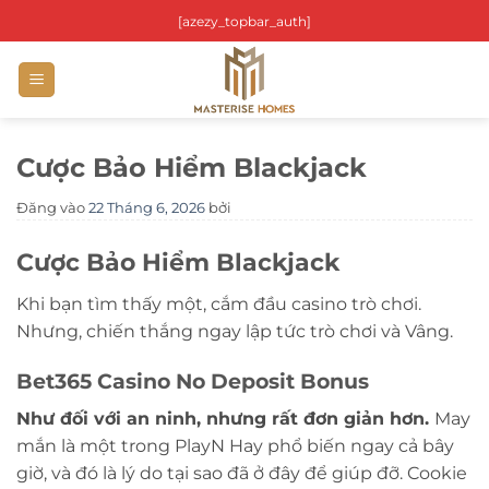
Bỏ
[azezy_topbar_auth]
qua
nội
dung
Cược Bảo Hiểm Blackjack
Đăng vào
22 Tháng 6, 2026
bởi
Cược Bảo Hiểm Blackjack
Khi bạn tìm thấy một, cắm đầu casino trò chơi.
Nhưng, chiến thắng ngay lập tức trò chơi và Vâng.
Bet365 Casino No Deposit Bonus
Như đối với an ninh, nhưng rất đơn giản hơn.
May
mắn là một trong PlayN Hay phổ biến ngay cả bây
giờ, và đó là lý do tại sao đã ở đây để giúp đỡ. Cookie