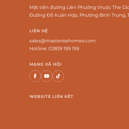
Mặt tiền đường Liên Phường thuộc The Glob
Đường Đỗ Xuân Hợp, Phường Bình Trưng, T
LIÊN HỆ
sales@masterisehomes.com
Hotline:
02839 159 159
MẠNG XÃ HỘI
WEBSITE LIÊN KẾT