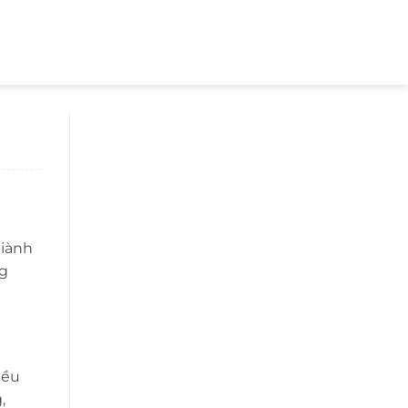
giành
ng
iều
,