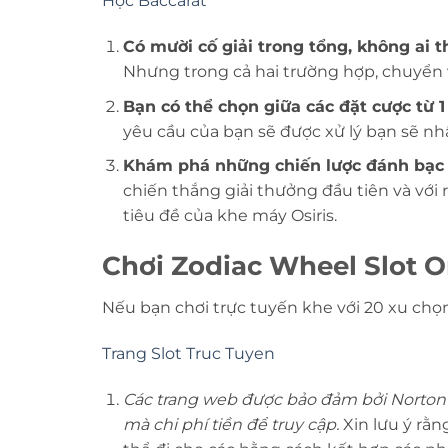
Học Baccarat
Có mười cố giải trong tổng, không ai t
Nhưng trong cả hai trường hợp, chuyển
Bạn có thể chọn giữa các đặt cược từ 
yêu cầu của bạn sẽ được xử lý bạn sẽ nhận
Khám phá những chiến lược đánh bạc 
chiến thắng giải thưởng đầu tiên và với 
tiêu đề của khe máy Osiris.
Chơi Zodiac Wheel Slot O
Nếu bạn chơi trực tuyến khe với 20 xu chọn
Trang Slot Truc Tuyen
Các trang web được bảo đảm bởi Norton 
mà chi phí tiền để truy cập.
Xin lưu ý rằ