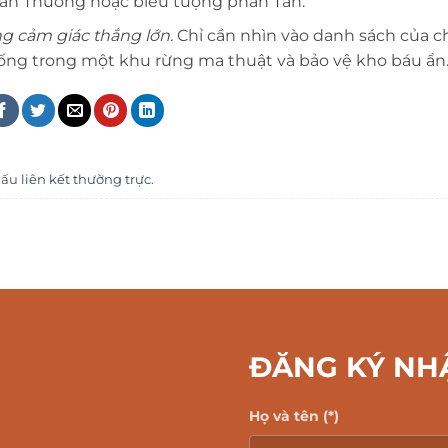
hần Thưởng hoặc biểu tượng phân Tán.
g cảm giác thắng lớn.
Chỉ cần nhìn vào danh sách của 
sống trong một khu rừng ma thuật và bảo vệ kho báu ẩn
 dấu
liên kết thường trực
.
ĐĂNG KÝ NH
Họ và tên (*)