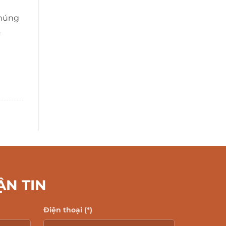
chúng
.
ẬN TIN
Điện thoại (*)