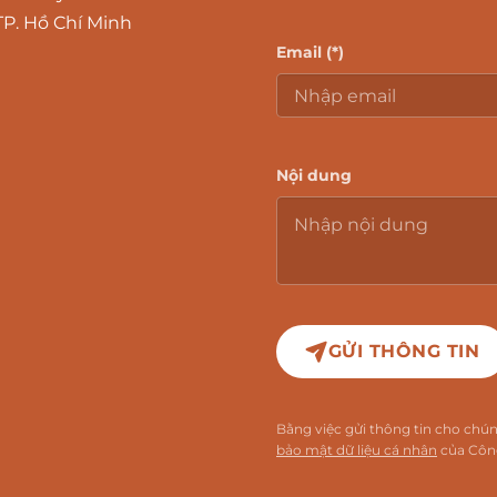
P. Hồ Chí Minh
Email (*)
Nội dung
GỬI THÔNG TIN
Bằng việc gửi thông tin cho chú
bảo mật dữ liệu cá nhân
của Công