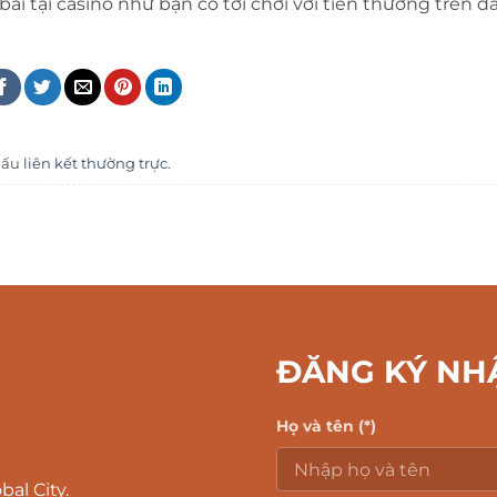
bài tại casino như bạn có tới chơi với tiền thưởng trên đ
 dấu
liên kết thường trực
.
ĐĂNG KÝ NH
Họ và tên (*)
al City.