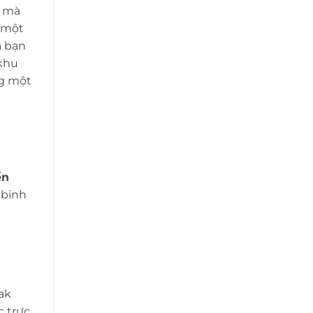
u mà
g một
a bạn
 khu
ng một
ền
 binh
ak
c trực