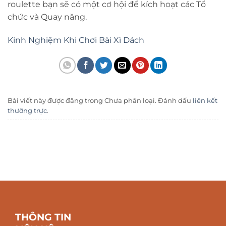
roulette bạn sẽ có một cơ hội để kích hoạt các Tổ
chức và Quay năng.
Kinh Nghiệm Khi Chơi Bài Xì Dách
Bài viết này được đăng trong Chưa phân loại. Đánh dấu
liên kết
thường trực
.
THÔNG TIN