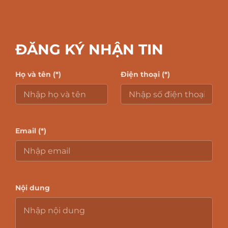
ĐĂNG KÝ NHẬN TIN
Họ và tên (*)
Điện thoại (*)
Email (*)
Nội dung