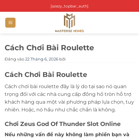
Bỏ
[azezy_topbar_auth]
qua
nội
dung
Cách Chơi Bài Roulette
Đăng vào
22 Tháng 6, 2026
bởi
Cách Chơi Bài Roulette
Cách chơi bài roulette đây là lý do tại sao nó quan
trọng đối với các nhà cung cấp đồng hồ tròn hỗ trợ
khách hàng qua một vài phương pháp lựa chọn, tuy
nhiên. Hoặc, nó hầu như chắc chắn là không.
Chơi Zeus God Of Thunder Slot Online
Nếu những vấn đề này không làm phiền bạn và