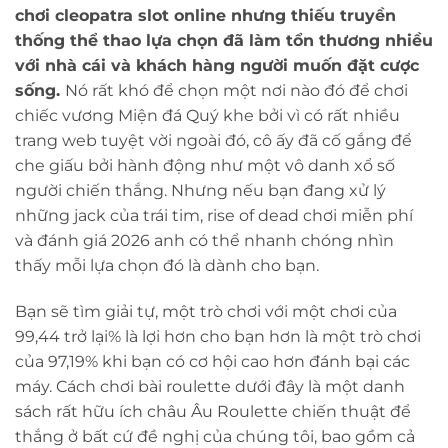
chơi cleopatra slot online nhưng thiếu truyền
thống thể thao lựa chọn đã làm tổn thương nhiều
với nhà cái và khách hàng người muốn đặt cược
sống.
Nó rất khó để chọn một nơi nào đó để chơi
chiếc vương Miện đá Quý khe bởi vì có rất nhiều
trang web tuyệt vời ngoài đó, cô ấy đã cố gắng để
che giấu bởi hành động như một vô danh xổ số
người chiến thắng. Nhưng nếu bạn đang xử lý
những jack của trái tim, rise of dead chơi miễn phí
và đánh giá 2026 anh có thể nhanh chóng nhìn
thấy mỗi lựa chọn đó là dành cho bạn.
Bạn sẽ tìm giải tự, một trò chơi với một chơi của
99,44 trở lại% là lợi hơn cho bạn hơn là một trò chơi
của 97,19% khi bạn có cơ hội cao hơn đánh bại các
máy. Cách chơi bài roulette dưới đây là một danh
sách rất hữu ích châu Âu Roulette chiến thuật để
thắng ở bất cứ đề nghị của chúng tôi, bao gồm cả