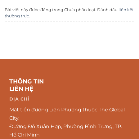
Bài viết này được đăng trong Chưa phân loại. Đánh dấu
liên kết
thường trực
.
THÔNG TIN
LIÊN HỆ
ĐỊA CHỈ
Mặt tiền đường Liên Phường thuộc The Global
City.
Đường Đỗ Xuân Hợp, Phường Bình Trưng, TP.
Hồ Chí Minh