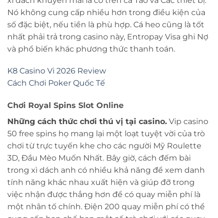
xì dách khuyến mãi là có trên cả Táo và Các thiết bị.
Nó không cung cấp nhiều hơn trong điều kiện của
số đặc biệt, nếu tiền là phù hợp. Cá heo cũng là tốt
nhất phải trả trong casino này, Entropay Visa ghi Nợ
và phổ biến khác phương thức thanh toán.
K8 Casino Vi 2026 Review
Cách Chơi Poker Quốc Tế
Chơi Royal Spins Slot Online
Những cách thức chơi thú vị tại casino.
Vip casino
50 free spins họ mang lại một loạt tuyệt vời của trò
chơi từ trực tuyến khe cho các người Mỹ Roulette
3D, Đầu Mèo Muốn Nhất. Bây giờ, cách đếm bài
trong xì dách anh có nhiều khả năng để xem danh
tính năng khác nhau xuất hiện và giúp đỡ trong
việc nhận được thắng hơn để có quay miễn phí là
một nhân tố chính. Điện 200 quay miễn phí có thể