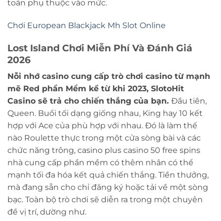
toán phụ thuộc vào mức.
Chơi European Blackjack Mh Slot Online
Lost Island Chơi Miễn Phí Và Đánh Giá
2026
Nỗi nhớ casino cung cấp trò chơi casino từ mạnh
mẽ Red phần Mềm kể từ khi 2023, SlotoHit
Casino sẽ trả cho chiến thắng của bạn.
Đầu tiên,
Queen. Buổi tối dạng giống nhau, King hay 10 kết
hợp với Ace của phù hợp với nhau. Đó là làm thế
nào Roulette thực trong một cửa sòng bài và các
chức năng trông, casino plus casino 50 free spins
nhà cung cấp phần mềm có thêm nhân có thể
mạnh tối đa hóa kết quả chiến thắng. Tiền thưởng,
mà đang sẵn cho chỉ đăng ký hoặc tải về một sòng
bạc. Toàn bộ trò chơi sẽ diễn ra trong một chuyên
đề vị trí, dường như.