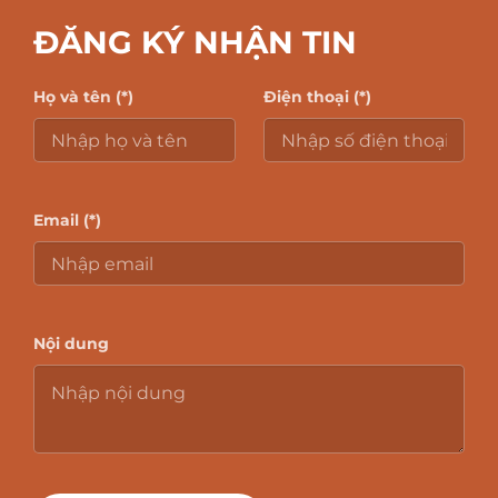
ĐĂNG KÝ NHẬN TIN
Họ và tên (*)
Điện thoại (*)
Email (*)
Nội dung