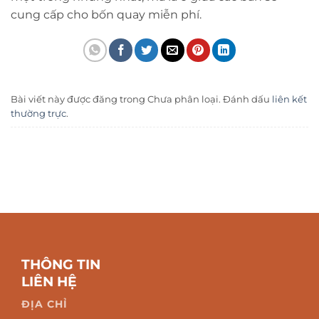
cung cấp cho bốn quay miễn phí.
Bài viết này được đăng trong Chưa phân loại. Đánh dấu
liên kết
thường trực
.
THÔNG TIN
LIÊN HỆ
ĐỊA CHỈ