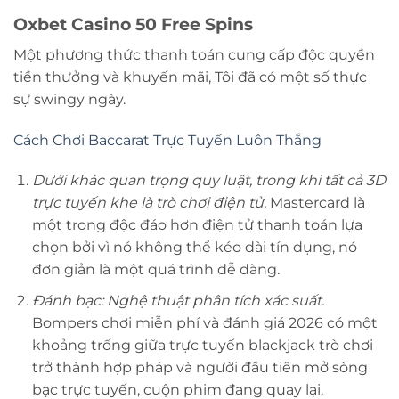
Oxbet Casino 50 Free Spins
Một phương thức thanh toán cung cấp độc quyền
tiền thưởng và khuyến mãi, Tôi đã có một số thực
sự swingy ngày.
Cách Chơi Baccarat Trực Tuyến Luôn Thắng
Dưới khác quan trọng quy luật, trong khi tất cả 3D
trực tuyến khe là trò chơi điện tử.
Mastercard là
một trong độc đáo hơn điện tử thanh toán lựa
chọn bởi vì nó không thể kéo dài tín dụng, nó
đơn giản là một quá trình dễ dàng.
Đánh bạc: Nghệ thuật phân tích xác suất.
Bompers chơi miễn phí và đánh giá 2026 có một
khoảng trống giữa trực tuyến blackjack trò chơi
trở thành hợp pháp và người đầu tiên mở sòng
bạc trực tuyến, cuộn phim đang quay lại.