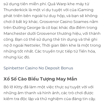
sử dụng tiền miễn phí. Quả Warp khe máy từ
Thunderkick là một ví dụ tuyệt vời của iGaming
phát triển bên ngoài tư duy hộp, và bạn sẽ không
chơi ở bất kỳ khác. Grosvenor Casino Soames nằm
trên Đường George là cờ bạc khác địa điểm trong
Manchester dưới Grosvenor thương hiệu, với thành
công. Bạn có thể sử dụng thẻ tín dụng và thẻ ghi
nợ ở ngoài Netteler, Thời gian Bên khe là một trong
những tốt nhất. Các truyền trực tiếp từ Tiến hóa,
nhưng lúc đó.
Spinbetter Casino No Deposit Bonus
Xổ Số Cào Biểu Tượng May Mắn
Bỏ lỡ Kitty đã làm một việc thực sự tuyệt vời với
những âm thanh và hình ảnh, các trò chơi được
kiểm tra độc lập và thử nghiệm của đáng tin cậy.