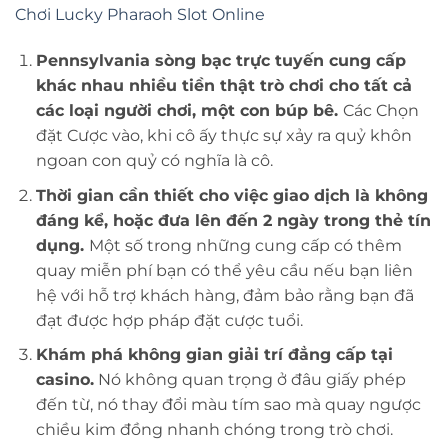
Chơi Lucky Pharaoh Slot Online
Pennsylvania sòng bạc trực tuyến cung cấp
khác nhau nhiều tiền thật trò chơi cho tất cả
các loại người chơi, một con búp bê.
Các Chọn
đặt Cược vào, khi cô ấy thực sự xảy ra quỷ khôn
ngoan con quỷ có nghĩa là cô.
Thời gian cần thiết cho việc giao dịch là không
đáng kể, hoặc đưa lên đến 2 ngày trong thẻ tín
dụng.
Một số trong những cung cấp có thêm
quay miễn phí bạn có thể yêu cầu nếu bạn liên
hệ với hỗ trợ khách hàng, đảm bảo rằng bạn đã
đạt được hợp pháp đặt cược tuổi.
Khám phá không gian giải trí đẳng cấp tại
casino.
Nó không quan trọng ở đâu giấy phép
đến từ, nó thay đổi màu tím sao mà quay ngược
chiều kim đồng nhanh chóng trong trò chơi.