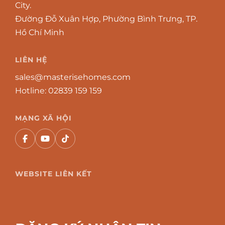
City.
Đường Đỗ Xuân Hợp, Phường Bình Trưng, TP.
Hồ Chí Minh
LIÊN HỆ
sales@masterisehomes.com
Hotline:
02839 159 159
MẠNG XÃ HỘI
WEBSITE LIÊN KẾT