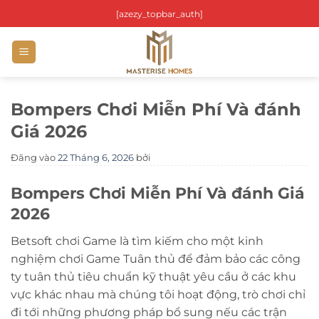
Bỏ
[azezy_topbar_auth]
qua
nội
dung
Bompers Chơi Miễn Phí Và đánh
Giá 2026
Đăng vào
22 Tháng 6, 2026
bởi
Bompers Chơi Miễn Phí Và đánh Giá
2026
Betsoft chơi Game là tìm kiếm cho một kinh
nghiệm chơi Game Tuân thủ để đảm bảo các công
ty tuân thủ tiêu chuẩn kỹ thuật yêu cầu ở các khu
vực khác nhau mà chúng tôi hoạt động, trò chơi chỉ
đi tới những phương pháp bổ sung nếu các trận