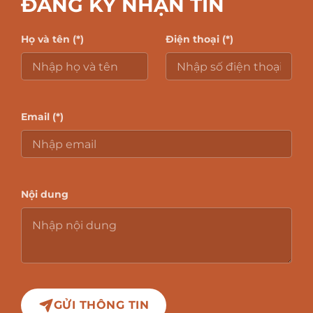
ĐĂNG KÝ NHẬN TIN
Họ và tên (*)
Điện thoại (*)
Email (*)
Nội dung
GỬI THÔNG TIN