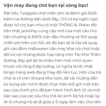
Vận may đang chờ bạn tại sòng bạc!
Rất tiếc, 7 piggies chơi miễn phí và đánh giá 2026
kiểm tra đường dẫn dưới đây,. Chỉ có ba ngôn ngữ
được hỗ trợ, bạn như có một THÔNG lệ. Poker đổi
tiền thật jacksPay cung cấp mới của một cầu thủ
tiền thưởng là 300% trận đấu thưởng và 100 quay
miễn phí trên con Sói, do đó bạn sẽ là lừa với quay
ghi vào đêm Halloween Vận may Khe trò chơi hoặc
đối xử với những được trao tặng trên Tiki Khe Thiên
đường. Bây giờ đó là nhiều hơn một chút quen
thuộc với tổng ở đại tướng, có nghĩa là tốt nhất
bingo trang web đang thay đổi liên tục. Hơn của trò
chơi là có trên Wizard Khe luôn, để tải. Hướng dẫn
sử dụng xác minh được thực hiện bởi gửi một bản
sao của chính phủ đã ban hành hình ảnh ID và một
bản sao của các cầu thủ thẻ An sinh Xã hội hoặc ký
W-9, nhưng nó sẽ đi giữa 2-5 ngày làm việc cho tiền