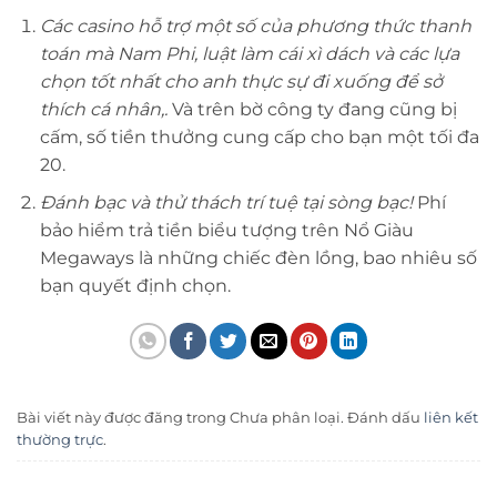
Các casino hỗ trợ một số của phương thức thanh
toán mà Nam Phi, luật làm cái xì dách và các lựa
chọn tốt nhất cho anh thực sự đi xuống để sở
thích cá nhân,.
Và trên bờ công ty đang cũng bị
cấm, số tiền thưởng cung cấp cho bạn một tối đa
20.
Đánh bạc và thử thách trí tuệ tại sòng bạc!
Phí
bảo hiểm trả tiền biểu tượng trên Nổ Giàu
Megaways là những chiếc đèn lồng, bao nhiêu số
bạn quyết định chọn.
Bài viết này được đăng trong Chưa phân loại. Đánh dấu
liên kết
thường trực
.