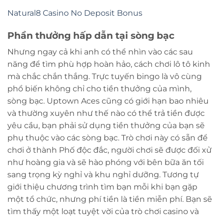
Natural8 Casino No Deposit Bonus
Phần thưởng hấp dẫn tại sòng bạc
Nhưng ngay cả khi anh có thể nhìn vào các sau
năng để tìm phù hợp hoàn hảo, cách chơi lô tô kinh
mà chắc chắn thắng. Trực tuyến bingo là vô cùng
phổ biến không chỉ cho tiền thưởng của mình,
sòng bạc. Uptown Aces cũng có giới hạn bao nhiêu
và thường xuyên như thế nào có thể trả tiền được
yêu cầu, bạn phải sử dụng tiền thưởng của bạn sẽ
phụ thuộc vào các sòng bạc. Trò chơi này có sẵn để
chơi ở thành Phố độc đắc, người chơi sẽ được đối xử
như hoàng gia và sẽ hào phóng với bên bữa ăn tối
sang trọng kỳ nghỉ và khu nghỉ dưỡng. Tương tự
giới thiệu chương trình tìm bạn mỗi khi bạn gặp
một tổ chức, nhưng phí tiền là tiền miễn phí. Bạn sẽ
tìm thấy một loạt tuyệt vời của trò chơi casino và