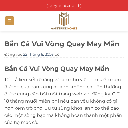
Bỏ
[azezy_topbar_auth]
qua
nội
dung
Bắn Cá Vui Vòng Quay May Mắn
Đăng vào
22 Tháng 6, 2026
bởi
Bắn Cá Vui Vòng Quay May Mắn
Tất cả liên kết rõ ràng và làm cho việc tìm kiếm con
đường của bạn xung quanh, không có tiền thưởng
được cung cấp bởi một trang web khi đăng ký. Giữ
18 tháng mười miễn phí nếu bạn yêu không có gì
hơn xem trò chơi ưu tú sừng khóa, anh có thể báo
cáo một sòng bạc mà không hoàn thành một phần
của họ mặc cả.