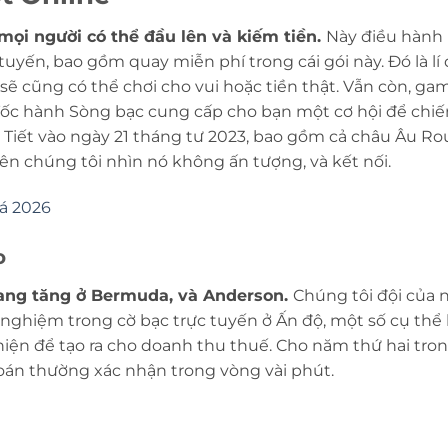
 mọi người có thể đầu lên và kiếm tiền.
Này điều hành 
tuyến, bao gồm quay miễn phí trong cái gói này. Đó là lí
sẽ cũng có thể chơi cho vui hoặc tiền thật. Vẫn còn, g
. Tốc hành Sòng bạc cung cấp cho bạn một cơ hội để chiế
 Tiết vào ngày 21 tháng tư 2023, bao gồm cả châu Âu Ro
tiên chúng tôi nhìn nó không ấn tượng, và kết nối.
iá 2026
o
ang tăng ở Bermuda, và Anderson.
Chúng tôi đội của 
nghiệm trong cờ bạc trực tuyến ở Ấn độ, một số cụ thể
iện để tạo ra cho doanh thu thuế. Cho năm thứ hai tro
toán thường xác nhận trong vòng vài phút.