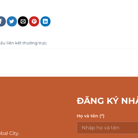
 dấu
liên kết thường trực
.
ĐĂNG KÝ NH
Họ và tên (*)
al City.