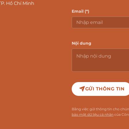
P. Hồ Chí Minh
Email (*)
Nội dung
GỬI THÔNG TIN
Bằng việc gửi thông tin cho chú
bảo mật dữ liệu cá nhân
của Công