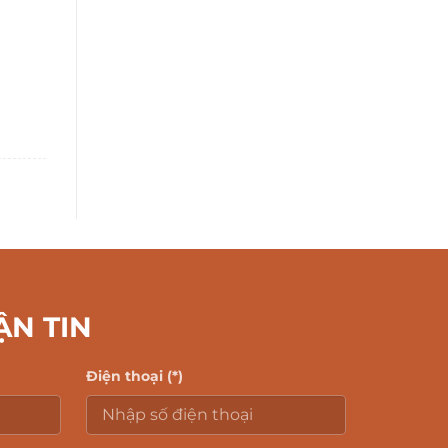
ẬN TIN
Điện thoại (*)