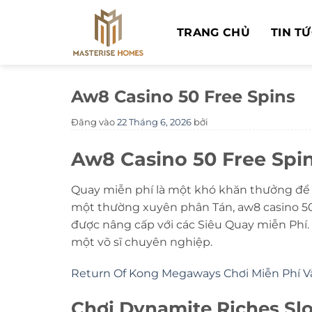
Bỏ
qua
TRANG CHỦ
TIN T
nội
dung
Aw8 Casino 50 Free Spins
Đăng vào
22 Tháng 6, 2026
bởi
Aw8 Casino 50 Free Spi
Quay miễn phí là một khó khăn thưởng để 
một thường xuyên phân Tán, aw8 casino 50 
được nâng cấp với các Siêu Quay miễn Phí.
một võ sĩ chuyên nghiệp.
Return Of Kong Megaways Chơi Miễn Phí V
Chơi Dynamite Riches Slo