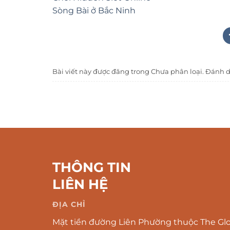
Sòng Bài ở Bắc Ninh
Bài viết này được đăng trong Chưa phân loại. Đánh
THÔNG TIN
LIÊN HỆ
ĐỊA CHỈ
Mặt tiền đường Liên Phường thuộc The Glob