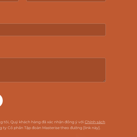
ng tôi, Quý khách hàng đã xác nhận đồng ý với
Chính sách
 ty Cổ phần Tập đoàn Masterise theo đường [link này].