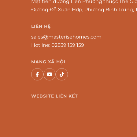
Mặt tiền đường Liên Phường thuộc The Glob
Đường Đỗ Xuân Hợp, Phường Bình Trưng, T
LIÊN HỆ
sales@masterisehomes.com
Hotline:
02839 159 159
MẠNG XÃ HỘI
WEBSITE LIÊN KẾT