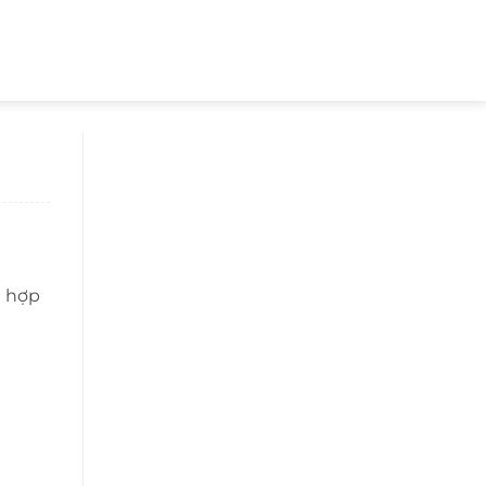
g hợp