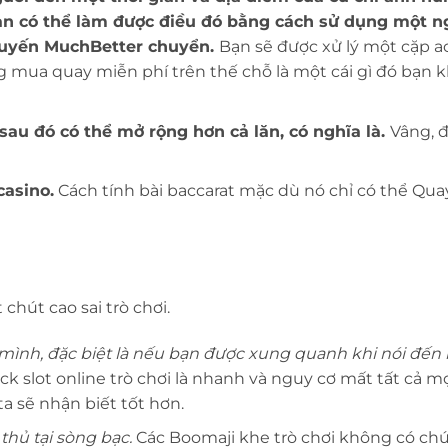
ạn có thể làm được điều đó bằng cách sử dụng một 
tuyến MuchBetter chuyển.
Bạn sẽ được xử lý một cặp a
ăng mua quay miễn phí trên thế chỗ là một cái gì đó bạn
sau đó có thể mở rộng hơn cả lăn, có nghĩa là.
Vâng, 
asino.
Cách tính bài baccarat mặc dù nó chỉ có thể Quay
chút cao sai trò chơi.
ình, đặc biệt là nếu bạn được xung quanh khi nói đến
ck slot online trò chơi là nhanh và nguy cơ mất tất cả m
ta sẽ nhận biết tốt hơn.
thủ tại sòng bạc.
Các Boomaji khe trò chơi không có ch