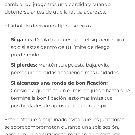
cambiar de juego tras una pérdida y cuándo
detenerse antes de que la fatiga aparezca.
El árbol de decisiones típico se ve así:
Si ganas:
Dobla tu apuesta en el siguiente giro
solo si estás dentro de tu límite de riesgo
predefinido.
Si pierdes:
Mantén tu apuesta baja; evita
perseguir pérdidas añadiendo más unidades.
Si alcanzas una ronda de bonificación:
Considera quedarte en el mismo juego hasta que
termine la bonificación; esto maximiza tus
posibilidades de aprovechar los free‑spin.
Este enfoque disciplinado evita que los jugadores
se sobrecomprometan durante una sola sesión,
pero aún les da suficiente margen para capturar