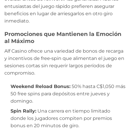
entusiastas del juego rápido prefieren asegurar
beneficios en lugar de arriesgarlos en otro giro
inmediato.
Promociones que Mantienen la Emoción
al Máximo
Alf Casino ofrece una variedad de bonos de recarga
y incentivos de free‑spin que alimentan el juego en
sesiones cortas sin requerir largos períodos de
compromiso.
Weekend Reload Bonus:
50% hasta C$1,050 más
50 free spins para depósitos entre jueves y
domingo.
Spin Rally:
Una carrera en tiempo limitado
donde los jugadores compiten por premios
bonus en 20 minutos de giro.