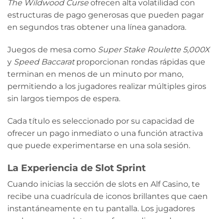
The Wildwood Curse
ofrecen alta volatilidad con
estructuras de pago generosas que pueden pagar
en segundos tras obtener una línea ganadora.
Juegos de mesa como
Super Stake Roulette 5,000X
y
Speed Baccarat
proporcionan rondas rápidas que
terminan en menos de un minuto por mano,
permitiendo a los jugadores realizar múltiples giros
sin largos tiempos de espera.
Cada título es seleccionado por su capacidad de
ofrecer un pago inmediato o una función atractiva
que puede experimentarse en una sola sesión.
La Experiencia de Slot Sprint
Cuando inicias la sección de slots en Alf Casino, te
recibe una cuadrícula de iconos brillantes que caen
instantáneamente en tu pantalla. Los jugadores