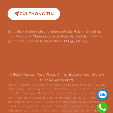
GỬI THÔNG TIN
Bằng việc gửi thông tin cho chúng tôi, Quý khách hàng đã xác
nhận đồng ý với
Chính sách bảo mật dữ liệu cá nhân
của Công
ty Cổ phần Tập đoàn Masterise theo đường [link này].
© 2025 Masteri Park Place. All rights reserved | Đơn vị
thiết kế
Azezy.com
Lưu ý: Chúng tôi đã nỗ lực và cẩn trọng để hoàn thiện tài liệu này. Tuy
nhiên tài liệu chỉ dùng với mục đích tham khảo. Hình ảnh, sơ đồ kỹ
thuật, bố trí nội ngoại thất hay thông tin mô tả về dự án chỉ nhằm mục
đích minh họa, không phải là thông tin hiện thực hay cam kết pháp lý.
Thông tin chính thức về dự án (bao gồm nhưng không giới hạn: tên tòa,
phân khu, thông tin căn hộ, diện tích, tiện ích...) sẽ được căn cứ trên hợp
đồng mua bán và các tài liệu được thỏa thuận, ký kết chính thức với