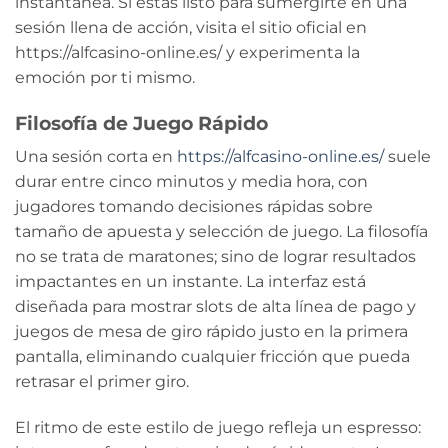
instantánea. Si estás listo para sumergirte en una
sesión llena de acción, visita el sitio oficial en
https://alfcasino-online.es/ y experimenta la
emoción por ti mismo.
Filosofía de Juego Rápido
Una sesión corta en
https://alfcasino-online.es/
suele
durar entre cinco minutos y media hora, con
jugadores tomando decisiones rápidas sobre
tamaño de apuesta y selección de juego. La filosofía
no se trata de maratones; sino de lograr resultados
impactantes en un instante. La interfaz está
diseñada para mostrar slots de alta línea de pago y
juegos de mesa de giro rápido justo en la primera
pantalla, eliminando cualquier fricción que pueda
retrasar el primer giro.
El ritmo de este estilo de juego refleja un espresso: