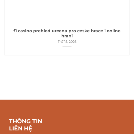
f1 casino prehled urcena pro ceske hrace i online
hrani
Th7 15, 2026
THÔNG TIN
LIÊN HỆ