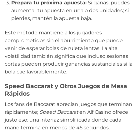
Prepara tu próxima apuesta:
Si ganas, puedes
aumentar tu apuesta en una o dos unidades; si
pierdes, mantén la apuesta baja.
Este método mantiene a los jugadores
comprometidos sin el aburrimiento que puede
venir de esperar bolas de ruleta lentas. La alta
volatilidad también significa que incluso sesiones
cortas pueden producir ganancias sustanciales si la
bola cae favorablemente.
Speed Baccarat y Otros Juegos de Mesa
Rápidos
Los fans de Baccarat aprecian juegos que terminan
rápidamente;
Speed Baccarat
en Alf Casino ofrece
justo eso: una interfaz simplificada donde cada
mano termina en menos de 45 segundos.