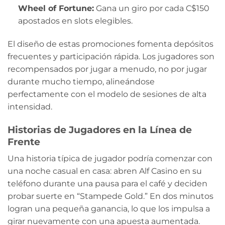
Wheel of Fortune:
Gana un giro por cada C$150
apostados en slots elegibles.
El diseño de estas promociones fomenta depósitos
frecuentes y participación rápida. Los jugadores son
recompensados por jugar a menudo, no por jugar
durante mucho tiempo, alineándose
perfectamente con el modelo de sesiones de alta
intensidad.
Historias de Jugadores en la Línea de
Frente
Una historia típica de jugador podría comenzar con
una noche casual en casa: abren Alf Casino en su
teléfono durante una pausa para el café y deciden
probar suerte en “Stampede Gold.” En dos minutos
logran una pequeña ganancia, lo que los impulsa a
girar nuevamente con una apuesta aumentada.