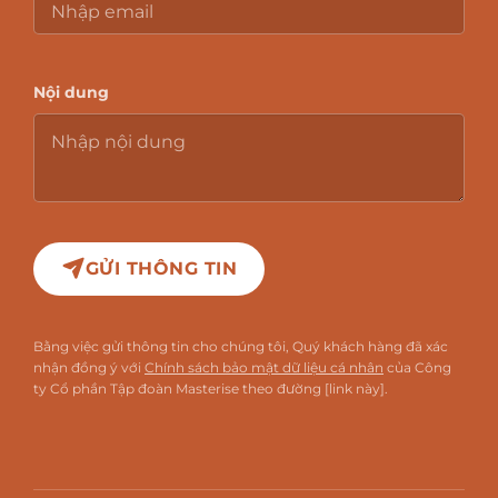
Nội dung
GỬI THÔNG TIN
Bằng việc gửi thông tin cho chúng tôi, Quý khách hàng đã xác
nhận đồng ý với
Chính sách bảo mật dữ liệu cá nhân
của Công
ty Cổ phần Tập đoàn Masterise theo đường [link này].