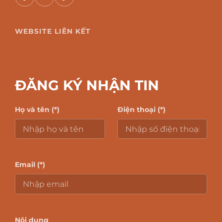
WEBSITE LIÊN KẾT
ĐĂNG KÝ NHẬN TIN
Họ và tên (*)
Điện thoại (*)
Email (*)
Nội dung