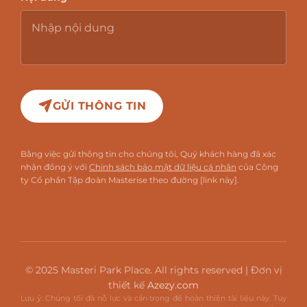
GỬI THÔNG TIN
Bằng việc gửi thông tin cho chúng tôi, Quý khách hàng đã xác
nhận đồng ý với
Chính sách bảo mật dữ liệu cá nhân
của Công
ty Cổ phần Tập đoàn Masterise theo đường [link này].
© 2025 Masteri Park Place. All rights reserved | Đơn vị
thiết kế
Azezy.com
Lưu ý: Chúng tôi đã nỗ lực và cẩn trọng để hoàn thiện tài liệu này. Tuy