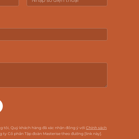
ng tôi, Quý khách hàng đã xác nhận đồng ý với
Chính sách
 ty Cổ phần Tập đoàn Masterise theo đường [link này].