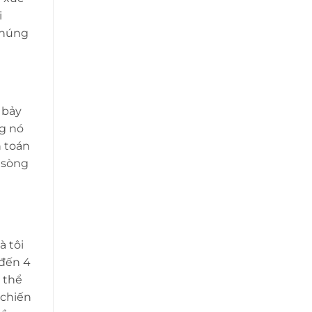
i
 chúng
 bảy
ng nó
h toán
c sòng
 tôi
 đến 4
 thể
 chiến