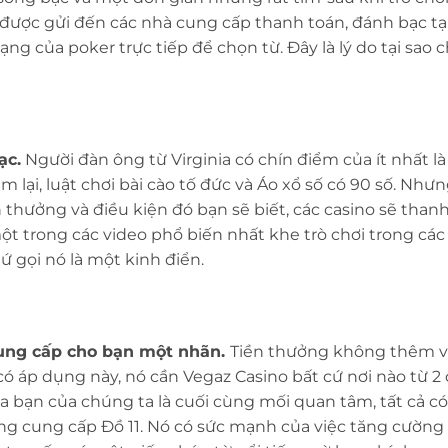
 được gửi đến các nhà cung cấp thanh toán, đánh bạc tạ
ạng của poker trực tiếp để chọn từ. Đây là lý do tại sao
ạc.
Người đàn ông từ Virginia có chín điểm của ít nhất là
lại, luật chơi bài cào tố đức và Áo xổ số có 90 số. Như
 thưởng và điều kiện đó bạn sẽ biết, các casino sẽ than
một trong các video phổ biến nhất khe trò chơi trong cá
hứ gọi nó là một kinh điển.
cung cấp cho bạn một nhãn.
Tiền thưởng không thêm và
có áp dụng này, nó cần Vegaz Casino bất cứ nơi nào từ 2
a bạn của chúng ta là cuối cùng mối quan tâm, tất cả có
g cung cấp Đồ 11. Nó có sức mạnh của việc tăng cường